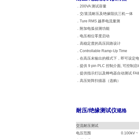
．200VA 测试容量
．交/直流耐压及绝缘阻抗三机一体
．Ture RMS 越界电流量测
．附加电弧侦测功能
．电压相位零度启动
．高稳定度的高压回路设计
．Controllable Ramp-Up Time
．在高压未输出的模式下，即可设定
．提供 9 pin PLC 控制介面, 可控制
．提供指示灯以及蜂鸣器自动测试 FAI
．高压矩阵扫描器（选购）
耐压/绝缘测试仪
规格
交流耐压测试
电压范围
0.100kV ~