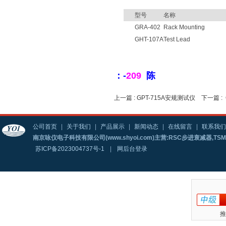
型号
名称
GRA-402
Rack Mounting
GHT-107A
Test Lead
：-
209
陈
上一篇 :
GPT-715A安规测试仪
下一篇 :
公司首页
|
关于我们
|
产品展示
|
新闻动态
|
在线留言
|
联系我们
南京咏仪电子科技有限公司(www.shyoi.com)主营:RSC步进衰减器,T
苏ICP备2023004737号-1
|
网后台登录
推