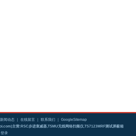
新闻动态
|
在线留言
|
联系我们
|
GoogleSitemap
i.com)主营:RSC步进衰减器,TSMU无线网络扫频仪,TS7123MRF测试屏蔽箱
台登录