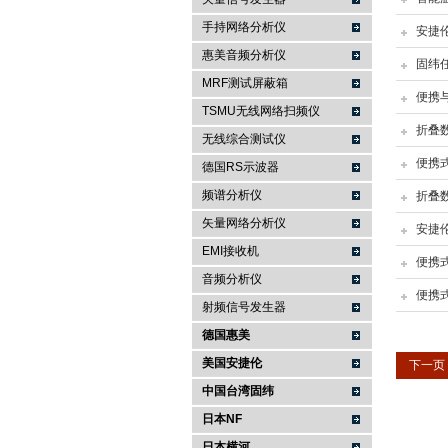
手持网络分析仪
安捷
南京咏仪电子科技有限公司
惠美音频分析仪
固纬
MRF测试屏蔽箱
便携
TSMU无线网络扫频仪
折叠
无线综合测试仪
便携
德国RS示波器
频谱分析仪
折叠
矢量网络分析仪
安捷
EMI接收机
便携
音频分析仪
便携
射频信号发生器
德国惠美
美国安捷伦
下一页
中国台湾固纬
日本NF
日本横河