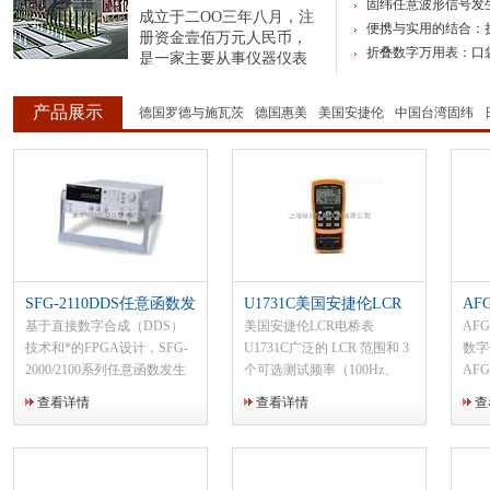
固纬任意波形信号发
成立于二OO三年八月，注
便携与实用的结合：
册资金壹佰万元人民币，
折叠数字万用表：口袋
是一家主要从事仪器仪表
开发、研制、服务的专业公司，熟悉国内外上
千家仪研所及原制造厂商的上万个品种的测量
产品展示
德国罗德与施瓦茨
德国惠美
美国安捷伦
中国台湾固纬
仪器及仪表。在同行领域中，我公司以科学管
理的手段，优良的品牌、优质的产品以及优秀
的... ...
SFG-2110DDS任意函数发
U1731C美国安捷伦LCR
AF
生器
电桥表
任
基于直接数字合成（DDS）
美国安捷伦LCR电桥表
AFG
技术和*的FPGA设计，SFG-
U1731C广泛的 LCR 范围和 3
数字
2000/2100系列任意函数发生
个可选测试频率（100Hz、
AF
器在同等价格上拥有比传统函
120Hz 和 1kHz） 自动识别
弦波
查看详情
查看详情
查
数发生器更杰出的性能。稳定
（Ai）功能可以自动确定并显
和任
的输出频率，低失真度和微小
示元器件类型和测量
的频率分辨率都是这个系列产
品的...