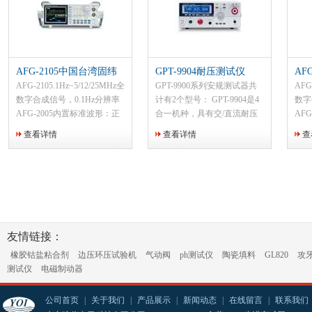
AFG-2105中国台湾固纬
GPT-9904耐压测试仪
AF
任意波形信号发生
任
AFG-2105.1Hz~5/12/25MHz全
GPT-9900系列安规测试器共
AFG
数字合成信号，0.1Hz分辨率
计有2个型号： GPT-9904是4
数字
AFG-2005内置标准波形：正
合一机种，具有交/直流耐压
AF
弦波、方波、三角波、噪声波
测试、绝缘电阻测试及交流接
弦波
查看详情
查看详情
查
和任意波
地阻抗测试功能、 GPT-9903
和任
提供交/直流耐压测试及绝缘
电阻测试功能。
友情链接：
橡胶钴盐粘合剂
边压环压试验机
气动阀
ph测试仪
陶瓷填料
GL820
攻
测试仪
电磁制动器
公司首页
|
关于我们
|
产品展示
|
新闻动态
|
在线留言
|
联系我们