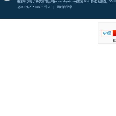
南京咏仪电子科技有限公司(www.shyoi.com)主营:RSC步进衰减器,TS
苏ICP备2023004737号-1
|
网后台登录
推