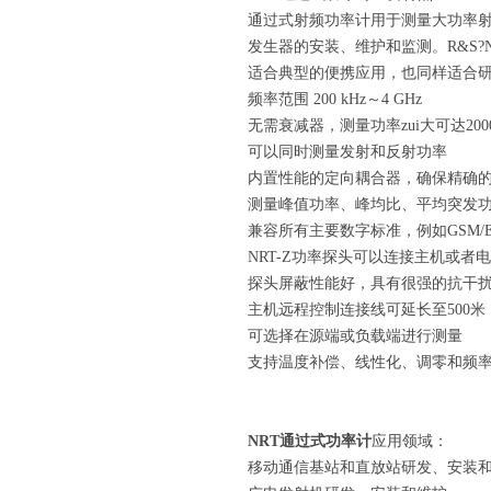
通过式射频功率计用于测量大功率
发生器的安装、维护和监测。R&S
适合典型的便携应用，也同样适合
频率范围 200 kHz～4 GHz
无需衰减器，测量功率zui大可达2000
可以同时测量发射和反射功率
内置性能的定向耦合器，确保精确
测量峰值功率、峰均比、平均突发功
兼容所有主要数字标准，例如GSM/EDGE, WC
NRT-Z功率探头可以连接主机或者
探头屏蔽性能好，具有很强的抗干
主机远程控制连接线可延长至500
可选择在源端或负载端进行测量
支持温度补偿、线性化、调零和频
NRT通过式功率计
应用领域：
移动通信基站和直放站研发、安装