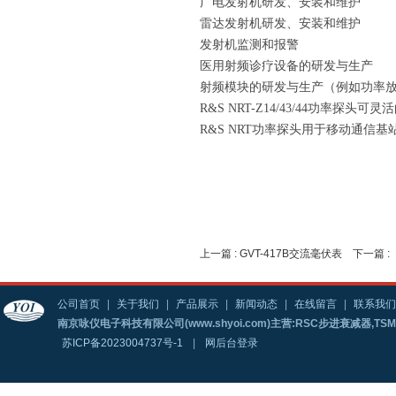
广电发射机研发、安装和维护
雷达发射机研发、安装和维护
发射机监测和报警
医用射频诊疗设备的研发与生产
射频模块的研发与生产（例如功率
R&S NRT-Z14/43/44功率探
R&S NRT功率探头用于移动通信
上一篇 :
GVT-417B交流毫伏表
下一篇 :
公司首页
|
关于我们
|
产品展示
|
新闻动态
|
在线留言
|
联系我们
南京咏仪电子科技有限公司(www.shyoi.com)主营:RSC步进衰减器,T
苏ICP备2023004737号-1
|
网后台登录