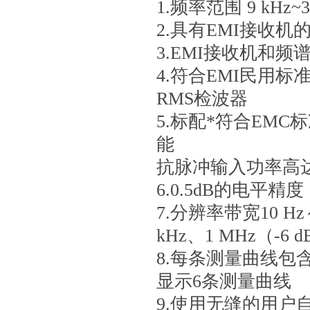
1.频率范围 9 kH
2.具有EMI接收
3.EMI接收机和
4.符合EMI民用标准
RMS检波器
5.标配*符合EM
能
抗脉冲输入功率高达1
6.0.5dB的电平精度，
7.分辨率带宽10 Hz～
kHz、1 MHz（-6 
8.每条测量曲线包
显示6条测量曲线
9.使用无缝的用