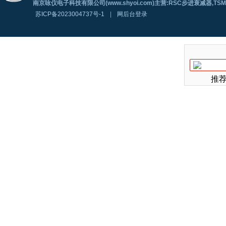
南京咏仪电子科技有限公司(www.shyoi.com)主营:RSC步进衰减器,T
苏ICP备2023004737号-1
|
网后台登录
推