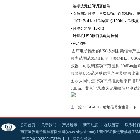
- 连续波无任何调变信号
- 支持固定频率、单次扫描、连续扫描、
- -107dBc/Hz 相位噪声 @100kHz 位移点
- 频率分辨率: 10kHz
- 计算机USB接口供电与控制
- PC软件
固纬电子推出的
USG
系列射频
信号产
频率范围从
35MHz
至
4400MHz；USG
减器
可以调整功率范围从
-30dBm
至
，
段限制
USG
系列的信号产生器提供比较
图示为同时进行功率扫描及频率扫描
U
0dBm。
黄色记录线为记录峰值的测试
上一篇 :
USG-0103射频信号发生器
下一
公司首页
|
关于我们
|
产品展示
|
新闻动态
|
在线留言
|
联系我们
南京咏仪电子科技有限公司(www.shyoi.com)主营:RSC步进衰减器,T
苏ICP备2023004737号-1
|
网后台登录