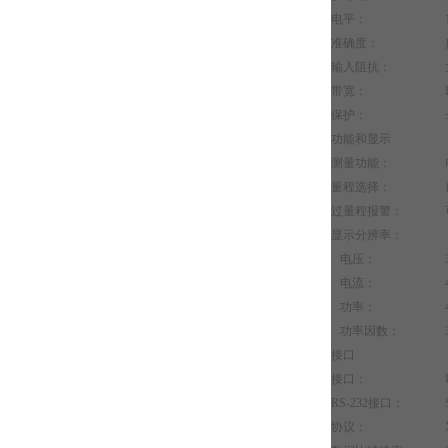
电平：
准确度：
输入阻抗：
带宽：
保护：
功能和显示
测量功能：
量程选择：
过量程报警：
显示分辨率：
电压：
电流：
功率：
功率因数：
接口
接口：
RS-232
接口：
协议：