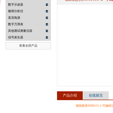
数字示波器
频谱分析仪
直流电源
南京咏仪电子科技有限公司
数字万用表
其他测试测量仪器
信号发生器
查看全部产品
产品介绍
在线留言
德国惠美
HM8115-2
可编程