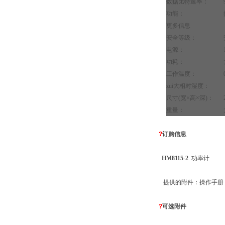
数据比特速率：
功能：
更多信息
安全等级：
电源：
功耗：
工作温度：
zui大相对湿度：
尺寸(宽×高×深)：
重量：
?
订购信息
HM8115-2
功率计
提供的附件：操作手册
?
可选附件