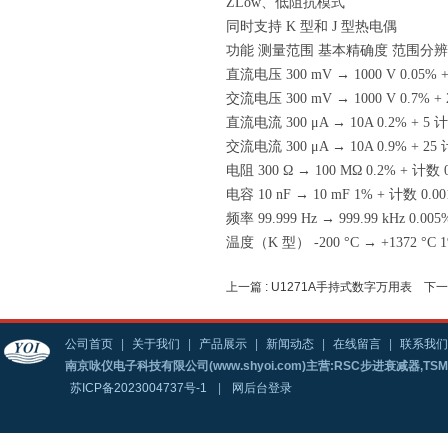
ZLow、低阻抗模式
同时支持 K 型和 J 型热电偶
功能 测量范围 基本精确度 范围分
直流电压 300 mV → 1000 V 0.05% + 
交流电压 300 mV → 1000 V 0.7% + 2
直流电流 300 μA → 10A 0.2% + 5 计数
交流电流 300 μA → 10A 0.9% + 25 计
电阻 300 Ω → 100 MΩ 0.2% + 计数 0
电容 10 nF → 10 mF 1% + 计数 0.00
频率 99.999 Hz → 999.99 kHz 0.005
温度（K 型） -200 °C → +1372 °C 1%
上一篇 :
U1271A手持式数字万用表
下一篇
公司首页
|
关于我们
|
产品展示
|
新闻动态
|
在线留言
|
联系我们
南京咏仪电子科技有限公司(www.shyoi.com)主营:RSC步进衰减器,T
苏ICP备2023004737号-1
|
网后台登录