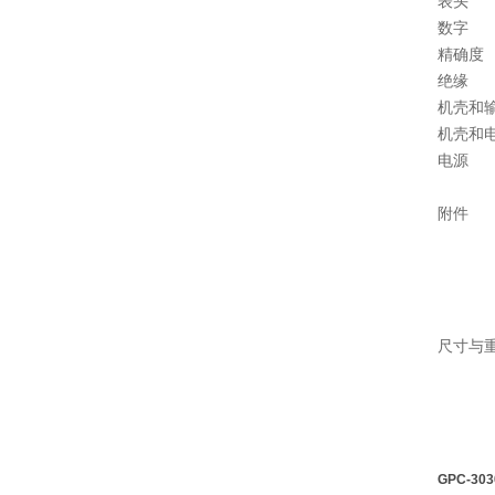
表头
数字
精确度
绝缘
机壳和
机壳和
电源
附件
尺寸与
GPC-30