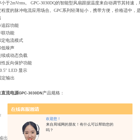
小于2mVrms。 GPC-3030DQ的智能型风扇跟据温度来自动调节其
定程度的脉冲电流应用场合。GPC系列轻薄短小，携带方便，价格适中，
出
步追踪功能
并联功能
和定电流模式
和低噪声
连续或动态负载
极性反向保护功能
 0.5" LED 显示
A 固定输出
性直流电源
产品规格：
GPC-3030DN
作
(0~60V/0~3A) x 2, (5V/3A Max.) x 1
欢迎您！
120V 3A
来自局域网的朋友！有什么可以帮助您的
吗？
60V 6A
输出