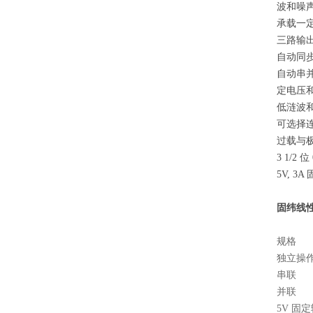
波和噪声
承载一
三路输
自动同
自动串
定电压
低涟波
可选择
过载与
3 1/2 位
5V, 3
固纬线
规格
独立操
串联
并联
5V
固定