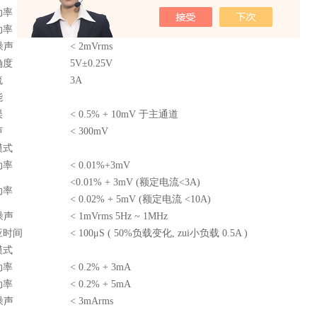
动率
<
5mV
动率
<
10mV
噪声
<
2mVrms
确度
5V±0.25V
流
3A
能
误
<
0.5% + 10mV
于主通道
声
<
300mV
模式
动率
<
0.01%+3mV
<
0.01% + 3mV (
额定电流
<
3A
)
动率
< 0.02% + 5mV (
额定电流
<10A)
噪声
<
1mVrms 5Hz ~ 1MHz
应时间
<
100μS ( 50%
负载变化
,
zui小负载
0.5A )
模式
动率
<
0.2% + 3mA
动率
<
0.2% + 5mA
噪声
<
3mArms