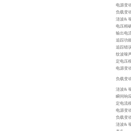
电源变
负载变
涟波
&
电压精
输出电
追踪功
追踪错
纹波噪
定电压
电源变
负载变
涟波
&
瞬间响
定电流
电源变
负载变
涟波
&