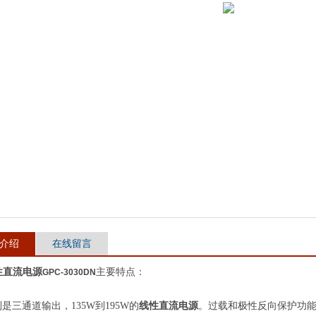
介绍
在线留言
性直流电源
主要特点：
GPC-3030DN
列是三通道输出，135W到195W的
线性直流电源
。过载和极性反向保护功