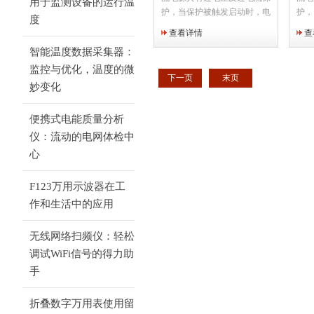
用于监测设备的运行温
护，当保护被触发启动时，电
护，
度
源供应器的输出功能将被关
源供
查看详情
查
闭，以保护待测物。当用来对
闭，
智能温度数据采集器：
电池充电时, Hi-Ω模式可以避
电池
免在充电过程中所产生的反向
免在
监控与优化，温度的微
下一页
末页
电流损坏电源供应器
电流
妙变化
便携式电能质量分析
仪：流动的电网体检中
心
F123万用示波器在工
作和生活中的应用
无线网络扫频仪：轻松
调试WiFi信号的得力助
手
折叠数字万用表使用留