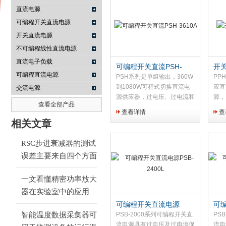
直流电源
可编程开关直流电源
开关直流电源
南京咏仪电子科技有限公司
不可编程线性直流电源
直流电子负载
可编程开关直流PSH-
开关
可编程直流电源
3610A
PSH系列是单组输出，360W
PP
到1080W可程式切换直流电
应直
交流电源
源供应器，过电压、过电流和
源，
查看全部产品
过温度保护可以使PSH电源
峰值
查看详情
查
和负载免受意外的损坏。
态响
相关文章
压下
断。
RSC步进衰减器的测试
误差主要来自四个方面
一文看懂精密功率放大
器在实验室中的应用
可编程开关直流电源
可
PSB-2400L
PSB
智能温度数据采集器可
PSB-2000系列可编程开关直
PS
流电源具有过电压及过电流保
流电