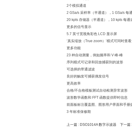
2个模拟通道
2 GSa/s 采样率（半通道），1 GSa/s 每
20 kpts 存储器（半通道），10 kpts 每通
更多的信号显示
5.7 英寸宽视角彩色 LCD 显示屏
‘真实缩放（True zoom）’模式可同时
更多功能
23 种自动测量，例如频率和 V 峰-峰
序列模式可记录和回放捕获到的波形
可选择的带通滤波
良好的触发可捕获偶发信号
更高效率
合格/不合格模板测试自动检测异常波形
波形数学函数和 FFT 函数提供即时信息
前面板标注覆盖图、图形用户界面和手册提供
3 年标准保修期
上一篇 :
DSO1014A 数字示波器
下一篇 