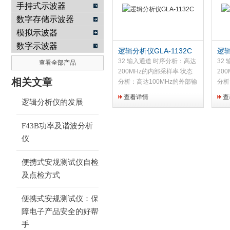
手持式示波器
数字存储示波器
南京咏仪电子科技有限公司
模拟示波器
数字示波器
逻辑分析仪GLA-1132C
逻辑
32 输入通道 时序分析：高达
32
查看全部产品
200MHz的内部采样率 状态
20
相关文章
分析：高达100MHz的外部输
分析
入时钟 记忆长度：高达
入时
查看详情
查
逻辑分析仪的发展
2Mbits/1Mbits (半／全通道)
256
高阶触发功能：计数，分页，
道)
时间／事件延迟 数据压缩：
页，
F43B功率及谐波分析
高达255倍的数据压缩率 使能
缩：
仪
限定子设定：高／低电平使能
使能
和延迟使能功能 信号分析 :
使能
便携式安规测试仪自检
I2C, RS-232C 协议分析和数
据统计功能
及点检方式
便携式安规测试仪：保
障电子产品安全的好帮
手