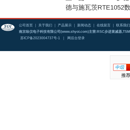
德与施瓦茨RTE1052
公司首页
|
关于我们
|
产品展示
|
新闻动态
|
在线留言
|
联系我们
南京咏仪电子科技有限公司(www.shyoi.com)主营:RSC步进衰减器,T
苏ICP备2023004737号-1
|
网后台登录
推