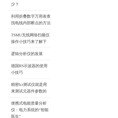
Bluetooth&amp;amp;amp;amp;#174;
少？
以及ZigBee等。
利用折叠数字万用表查
找电线内部断点的方法
TSMU无线网络扫频仪
操作小技巧来了解下
逻辑分析仪的发展
德国RS示波器的使用
小技巧
精密lcr测试仪就是用
来测试元器件参数的
便携式电能质量分析
仪：电力系统的“智能
医生”