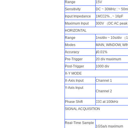
Range
15V
Sensitivity
DC ~ 30MHz : ~ 50m
Input Impedance
1M∮2% , ~ 16pF
Maximum Input
300V （DC AC peak）
HORIZONTAL
Range
1ns/div ~ 10s/div （
Modes
MAIN, WINDOW, WI
Accuracy
∮0.01%
Pre-Trigger
20 div maximum
Post-Trigger
1000 div
X-Y MODE
X-Axis Input
Channel 1
Y-Axis Input
Channel 2
Phase Shift
∮3 at 100kHz
SIGNAL ACQUISITION
Real-Time Sample
1GSa/s maximum