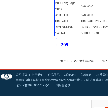
Multi-Language
Available
Menu
Online Help
Available
Time Clock
TimeDate, Provide t
DIMENSIONS
254D x 142H x 3
&WEIGHT
Approx. 4.3kg
：
：
-209
上一篇 :
GDS-2202数字示波器
下一篇 
公司首页
|
关于我们
|
产品展示
|
新闻动态
|
在线留言
|
联系我们
南京咏仪电子科技有限公司(www.shyoi.com)主营:RSC步进衰减器,T
苏ICP备2023004737号-1
|
网后台登录