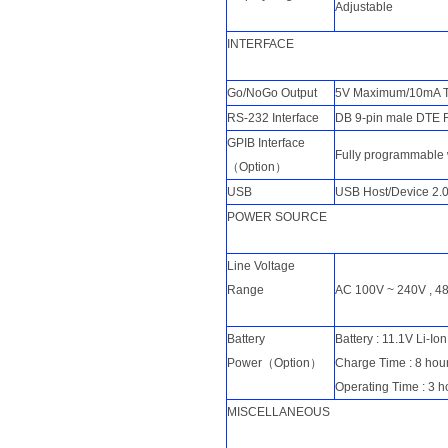
Adjustable
INTERFACE
Go/NoGo Output
5V Maximum/10mA TT
RS-232 Interface
DB 9-pin male DTE R
GPIB Interface
Fully programmable 
（Option）
USB
USB Host/Device 2.0
POWER SOURCE
Line Voltage
Range
AC 100V ~ 240V , 48
Battery
Battery : 11.1V Li-Io
Power（Option）
Charge Time : 8 h
Operating Time : 3 h
MISCELLANEOUS