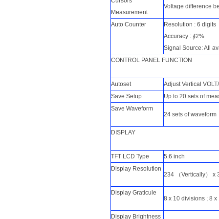
Cursors
Voltage difference
Measurement
Auto Counter
Resolution : 6 digits
Accuracy : ∮2%
Signal Source: All a
CONTROL PANEL FUNCTION
Autoset
Adjust Vertical VOLT
Save Setup
Up to 20 sets of me
Save Waveform
24 sets of waveform
DISPLAY
TFT LCD Type
5.6 inch
Display Resolution
234 （Vertically） x
Display Graticule
8 x 10 divisions ; 8
Display Brightness