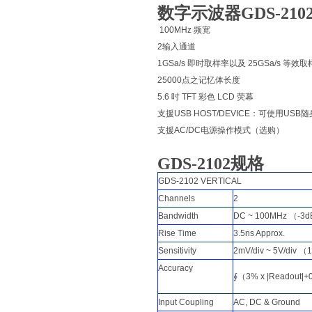
数字示波器GDS-210
100MHz 频宽
2输入通道
1GSa/s 即时取样率以及 25GSa/s 等效
25000点之记忆体长度
5.6 吋 TFT 彩色 LCD 荧幕
支援USB HOST/DEVICE：可使用USB
支援AC/DC电源操作模式（选购）
GDS-2102规格
GDS-2102 VERTICAL
Channels
2
Bandwidth
DC ~ 100MHz （-3
Rise Time
3.5ns Approx.
Sensitivity
2mV/div ~ 5V/div （
Accuracy
∮（3% x |Readout|+0
Input Coupling
AC, DC & Ground