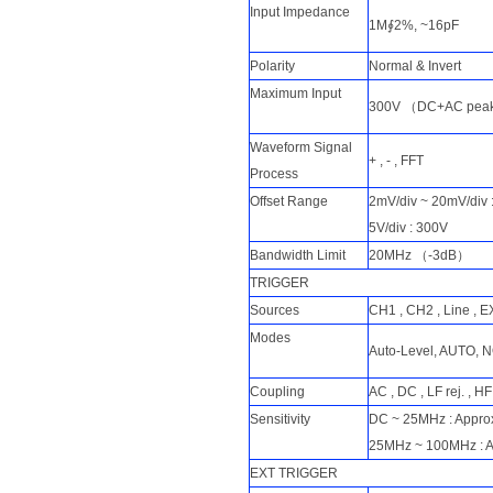
Input Impedance
1M∮2%, ~16pF
Polarity
Normal & Invert
Maximum Input
300V （DC+AC peak
Waveform Signal
+ , - , FFT
Process
Offset Range
2mV/div ~ 20mV/div :
5V/div : 300V
Bandwidth Limit
20MHz （-3dB）
TRIGGER
Sources
CH1 , CH2 , Line , E
Modes
Auto-Level, AUTO, N
Coupling
AC , DC , LF rej. , HF 
Sensitivity
DC ~ 25MHz : Approx
25MHz ~ 100MHz : A
EXT TRIGGER