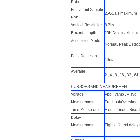
Rate
Equivalent Sample
25GSa/s maximum
Rate
Vertical Resolution
8 Bits
Record Length
25K Dots maximum
Acquisition Mode
Normal, Peak Detect
Peak Detection
10ns
Average
2 , 4 , 8 , 16 , 32 , 64
CURSORS AND MEASUREMENT
Voltage
Vpp , Vamp , V avg , 
Measurement
Preshoot/Overshoot
Time Measurement
Freq , Period , Rise 
Delay
Measurement
Eight different dela