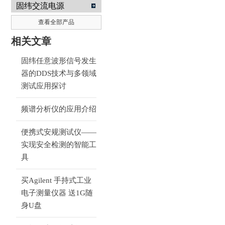
生器
固纬交流电源
查看全部产品
南京咏仪电子科技有限公司
相关文章
固纬任意波形信号发生
器的DDS技术与多领域
测试应用探讨
频谱分析仪的应用介绍
便携式安规测试仪——
实现安全检测的智能工
具
买Agilent 手持式工业
电子测量仪器 送1G随
身U盘