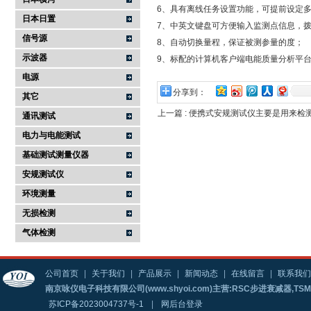
6、具有离线任务设置功能，可提前设定
日本日置
7、中英文键盘可方便输入监测点信息，
信号源
8、自动切换量程，保证被测参量的度；
示波器
9、标配的计算机客户端电能质量分析平
电源
分享到：
其它
上一篇 :
便携式安规测试仪主要是用来检
通讯测试
电力与电能测试
基础测试测量仪器
安规测试仪
环境测量
无损检测
气体检测
公司首页
|
关于我们
|
产品展示
|
新闻动态
|
在线留言
|
联系我们
南京咏仪电子科技有限公司(www.shyoi.com)主营:RSC步进衰减器,T
苏ICP备2023004737号-1
|
网后台登录