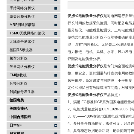
手持网络分析仪
南京咏仪电子科技有限公司
便携式电能质量分析仪
是对电网运行质量
惠美音频分析仪
行长时间的数据采集监测。同时配备电能
MRF测试屏蔽箱
量分析仪、电能质量检测仪、三相电能质
TSMU无线网络扫频仪
便携式电能质量分析仪不仅能够准确的测
无线综合测试仪
能，具有*的性价比。无论是工业现场测
德国RS示波器
电力推进、电机、风机、水泵、风力发电
频谱分析仪
评测及电能质量分析。
便携式电能质量分析仪
是专门为全面检测
矢量网络分析仪
捷、更安全、更的测量与排查供电网络故
EMI接收机
频率偏差，高次谐波与间谐波，不平衡度
音频分析仪
定位和排除已有故障或潜在问题，对被测
射频信号发生器
便携式电能质量分析仪
产品特点：
德国惠美
1、满足IEC标准和GB系列国家电能质
美国安捷伦
2、电能质量精度符合DL/T1028-200
3、85——400V交流电源供电或内置锂
中国台湾固纬
4、多种事件自动捕捉，阈值可设，记录
日本NF
5、具有稳态数据记录功能，记录间隔可设，
日本横河