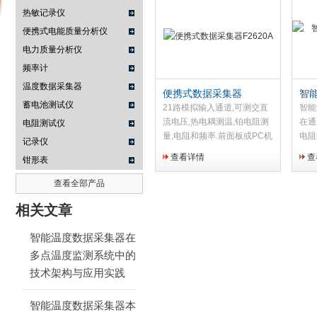
热敏记录仪
便携式电能质量分析仪
电力质量分析仪
南京咏仪电子科技有限公司
频率计
温度数据采集器
便携式数据采集器
智
蓄电池测试仪
F2620A
Flu
21路模拟输入通道,可测交直
智能
流电压,热电耦测温,铂电阻测
在通
电阻测试仪
量,电阻和频率.前面板或PC机
电阻
记录仪
遥控操作,交直流供电,并可更
的准
查看详情
查
钳形表
换多用途模拟信号输入模块,
可直接通过各种传感器采集数
查看全部产品
据
相关文章
智能温度数据采集器在
多点温度监测系统中的
技术架构与应用实践
智能温度数据采集器本