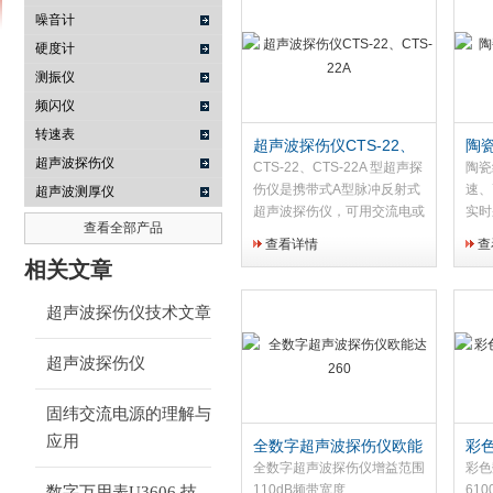
噪音计
硬度计
测振仪
南京咏仪电子科技有限公司
频闪仪
转速表
超声波探伤仪CTS-22、
陶
超声波探伤仪
CTS-22A
CT
CTS-22、CTS-22A 型超声探
陶瓷
伤仪是携带式A型脉冲反射式
速、
超声波测厚仪
超声波探伤仪，可用交流电或
实时
查看全部产品
电池供电工作。的仪器采用高
频、
查看详情
查
亮度、内刻度矩形示波管，具
高亮
相关文章
有工作频率宽、探伤灵敏度
超大
高、稳定性好、波形清晰和体
实时
超声波探伤仪技术文章
积小、重量轻、耗电省以及操
能指
作方便等特点。 仪器适
超声波探伤仪
用于金属和部分非金属材料的
无损检测，尤其适用于流动性
大的野外或高空探伤作业，可
固纬交流电源的理解与
作为无损检测人员资格考核用
应用
全数字超声波探伤仪欧能
彩
标准化仪器。
达260
能达
全数字超声波探伤仪增益范围
彩色
110dB频带宽度
61
数字万用表U3606 技