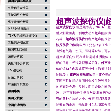
德国罗德与施瓦茨
矢量信号发生器
手持网络分析仪
超声波探伤仪
|
南京咏仪电子科技有限公司
惠美音频分析仪
超声波探伤仪
就是频率高于20kHz
MRF测试屏蔽箱
射来测量距离，利用大功率超声的振动
TSMU无线网络扫频仪
石等，
超声波探伤仪
而利用超声的反射
无线综合测试仪
波探伤仪
的检测应用主要包括在工业上
德国RS示波器
有没有气泡、伤痕、裂缝等缺陷，可以
频谱分析仪
超声波探伤仪 现在通常是对被测物体
部的信息并经过处理形成图像。
超声波
矢量网络分析仪
体的运动方向和速度等特性；透射法则
EMI接收机
制阶段；
超声波探伤仪
这里主要介绍的
音频分析仪
不同声阻抗组织界面时会发生较强反射
射频信号发生器
的界面处会发生反射，而且介质之间的
德国惠美
波， 超声波探伤仪 然后对反射回来
美国安捷伦
有的各种介质的大小、分布情况以及各
测表面的距离，幅度则可以反映出介质
中国台湾固纬
过程中就涉及到很多方面的内容，包括