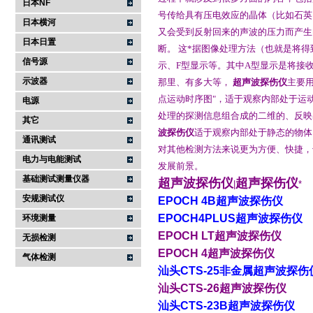
日本NF
号传给具有压电效应的晶体（比如石英
日本横河
又会受到反射回来的声波的压力而产生
日本日置
断。 这*据图像处理方法（也就是将
信号源
示、F型显示等。其中A型显示是将接
示波器
那里、有多大等，
超声波探伤仪
主要
点运动时序图"，适于观察内部处于运
电源
处理的探测信息组合成的二维的、反映
其它
波探伤仪
适于观察内部处于静态的物体
通讯测试
对其他检测方法来说更为方便、快捷，
电力与电能测试
发展前景。
基础测试测量仪器
超声波探伤仪
超声探伤仪
|
*
安规测试仪
EPOCH 4B超声波探伤仪
EPOCH4PLUS超声波探伤仪
环境测量
EPOCH LT超声波探伤仪
无损检测
EPOCH 4超声波探伤仪
气体检测
汕头CTS-25非金属超声波探伤
汕头CTS-26超声波探伤仪
汕头CTS-23B超声波探伤仪