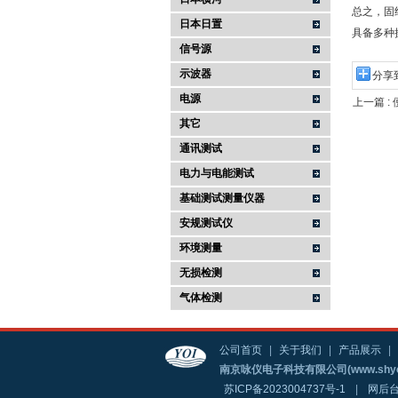
总之，固
日本日置
具备多种
信号源
示波器
分享
电源
上一篇 :
其它
通讯测试
电力与电能测试
基础测试测量仪器
安规测试仪
环境测量
无损检测
气体检测
公司首页
|
关于我们
|
产品展示
|
南京咏仪电子科技有限公司(www.shyo
苏ICP备2023004737号-1
|
网后