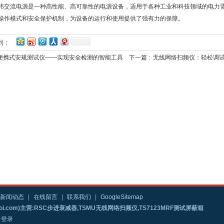
纬交流电源是一种高性能、高可靠性的电源设备，适用于各种工业和科技领域的电力
操作模式和安全保护机制，为设备的运行和使用提供了强有力的保障。
到：
便携式安规测试仪——实现安全检测的智能工具
下一篇 :
无线网络扫频仪：轻松调试
新闻动态
|
在线留言
|
联系我们
|
GoogleSitemap
i.com)主营:RSC步进衰减器,TSMU无线网络扫频仪,TS7123MRF测试屏蔽箱
台登录