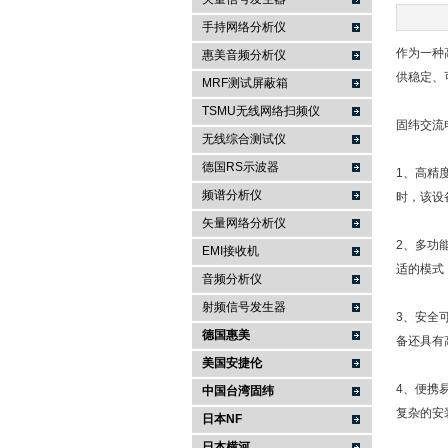
手持网络分析仪
南京咏仪电子科技有限公司
作为一种
惠美音频分析仪
供稳定、
MRF测试屏蔽箱
TSMU无线网络扫频仪
固纬交流
无线综合测试仪
德国RS示波器
1、高精
频谱分析仪
时，该设
矢量网络分析仪
2、多功
EMI接收机
适的模式
音频分析仪
射频信号发生器
3、安全
德国惠美
备还具有
美国安捷伦
4、便携
中国台湾固纬
复杂的安
日本NF
日本横河