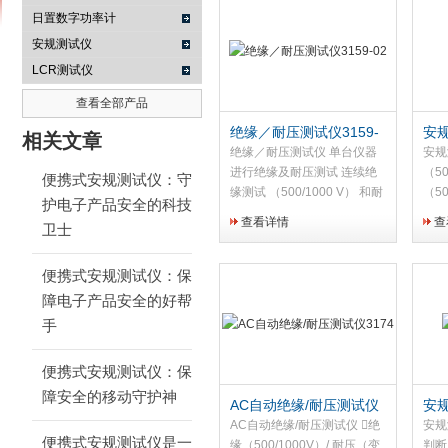
日置数字功率计
安规测试仪
LCR测试仪
南京咏仪电子科技有限公司
查看全部产品
绝缘／耐压测试仪3159-
安规
相关文章
02
绝缘／耐压测试仪 单台仪器
安规
进行绝缘及耐压测试 连续绝
（50
便携式安规测试仪：守
缘测试 （500/1000 V） 和耐
（5
护电子产品安全的科技
压 （500VA 变频器功率） 自
模式
查看详情
查
卫士
动模式下可进行绝缘耐压、耐
绝缘
压绝缘任一连续测量 手动模
下可
式下可进行绝缘试验、耐压试
分别
便携式安规测试仪：保
验分别单个测量 耐压和绝缘
试模
障电子产品安全的好帮
测试模式，可保存多大各10
测试
手
种测试设置 标准接口（外置
I/
I/O，外置开关，RS-232C，
状态
便携式安规测试仪：保
状态输出
障安全的移动守护神
AC自动绝缘/耐压测试仪
安规
3174
AC自动绝缘/耐压测试仪 绝
安规
便携式安规测试仪是一
缘（500/1000V）/ 耐压（变
判断