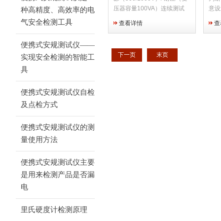
压器容量100VA）连续测试
意设
种高精度、高效率的电
可以在自动测试模式下连续绝
10
气安全检测工具
查看详情
查
缘耐压、耐压绝缘测试 与安
接
全测试软件9267组合 保存
触不
便携式安规测试仪——
耐压模式、绝缘模式、各种Z
检查
下一页
末页
实现安全检测的智能工
大8通道的测试条件 根据
市场
PWM方式，发生不依存电源
具
电压的正确的测试电压
便携式安规测试仪自检
及点检方式
便携式安规测试仪的测
量使用方法
便携式安规测试仪主要
是用来检测产品是否漏
电
里氏硬度计检测原理