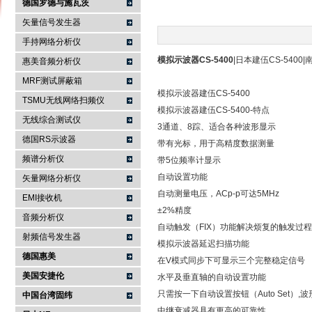
德国罗德与施瓦茨
矢量信号发生器
手持网络分析仪
南京咏仪电子科技有限公司
模拟示波器CS-5400
|日本建伍CS-5400
惠美音频分析仪
MRF测试屏蔽箱
模拟示波器建伍CS-5400
TSMU无线网络扫频仪
模拟示波器建伍CS-5400-特点
无线综合测试仪
3通道、8踪、适合各种波形显示
德国RS示波器
带有光标，用于高精度数据测量
频谱分析仪
带5位频率计显示
自动设置功能
矢量网络分析仪
自动测量电压，ACp-p可达5MHz
EMI接收机
±2%精度
音频分析仪
自动触发（FIX）功能解决烦复的触发过程
射频信号发生器
模拟示波器
延迟扫描功能
德国惠美
在V模式同步下可显示三个完整稳定信号
美国安捷伦
水平及垂直轴的自动设置功能
只需按一下自动设置按钮（Auto Set）
中国台湾固纬
中继衰减器具有更高的可靠性