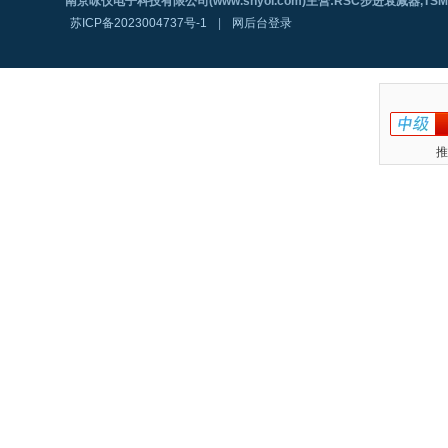
南京咏仪电子科技有限公司(www.shyoi.com)主营:RSC步进衰减器,T
苏ICP备2023004737号-1
|
网后台登录
推