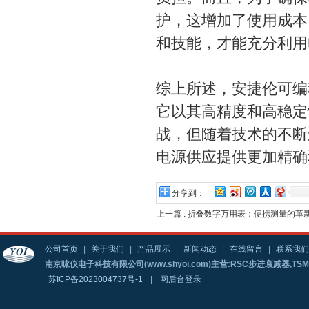
护，这增加了使用成本
和技能，才能充分利用
综上所述，安捷伦可编
它以其高精度和高稳定
战，但随着技术的不断
电源供应提供更加精
分享到：
上一篇 :
折叠数字万用表：便携测量的革
公司首页
|
关于我们
|
产品展示
|
新闻动态
|
在线留言
|
联系我们
南京咏仪电子科技有限公司(www.shyoi.com)主营:RSC步进衰减器,T
苏ICP备2023004737号-1
|
网后台登录