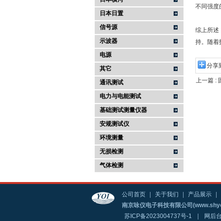
不同强度
日本日置
信号源
综上所述
示波器
持。随着
电源
分享
其它
上一篇 :
通讯测试
电力与电能测试
基础测试测量仪器
安规测试仪
环境测量
无损检测
气体检测
公司首页
|
关于我们
|
产品展示
|
南京咏仪电子科技有限公司(www.shyo
苏ICP备2023004737号-1
|
网后