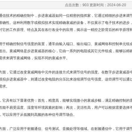
点击次数：903 更新时间：2024-06-20
通信技术的精确控制中，
步进衰减器
如同一位精密的指挥家，它通过精细的步进来调
准确性。这种利用数字或模拟技术实现精确衰减的设备，不仅展示了电子技术的进步
讨它的工作原理、特点及其在各行各业中的应用，揭示这一精控之阶背后的科学原理
用于精确控制信号强度的装置，通常由输入端口、输出端口、衰减网络和控制单元组
送出。衰减网络是步进衰减器的核心，它由一系列的电阻或其它元件组成，能够以精
需求来调节衰减网络，实现不同的衰减水平。
方面，它通过改变衰减网络中元件的连接方式来调节信号的强度。在数字步进衰减器
模拟步进衰减器中，则通过改变电阻的分压比来连续调节信号强度。这些调节可以通
需求。
，它具有以下显著优势：首先，精度高，能够实现微小的衰减步幅，满足精确控制的
性能不易受温度、湿度等环境因素的影响；再次，灵活性高，用户可以根据需要选择
，可以应用于从低频到高频的各种信号调节场合。
方面，广泛应用于射频通信、信号测试、音频处理等领域。在射频通信中，它用于调