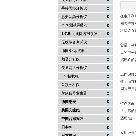
手持网络分析仪
南京咏仪电子科技有限公司
在电子和
惠美音频分析仪
完整性和
MRF测试屏蔽箱
将深入探
TSMU无线网络扫频仪
无线综合测试仪
它是一种
德国RS示波器
后的信号
频谱分析仪
据用户的
矢量网络分析仪
工作原理
EMI接收机
值；而在
音频分析仪
同的应用
射频信号发生器
德国惠美
特点方面
美国安捷伦
络，它的
适用性广
中国台湾固纬
日本NF
应用场景
日本横河