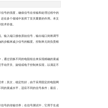
节信号的强度，确保信号在传输和处理过程中的
，还在多个领域中发挥了至关重要的作用。本文
和技术价值。
成。输入端口接收原始信号，输出端口则将调节
确的步幅来减少信号的幅度。控制单元则负责根
中，通过切换不同的电阻组合来实现精确的衰减
过手动开关、旋钮或电子控制来实现，以满足不
需求；其次，稳定性好，由于采用固定的电阻网
不同的衰减水平，适应不同的信号条件；最后，
节信号的传输功率；在信号测试中，它用于生成