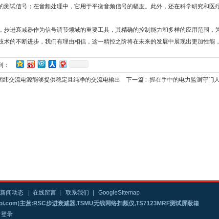
的测试信号；在音频处理中，它用于平衡音频信号的幅度。此外，还在科学研究和医
，步进衰减器作为信号调节领域的重要工具，其精确的控制能力和多样的应用范围，
技术的不断进步，我们有理由相信，这一精控之阶将在未来的发展中展现出更加性能
到：
固纬交流电源能够提供稳定且纯净的交流电输出
下一篇 :
握在手中的电力监测守门人
新闻动态
|
在线留言
|
联系我们
|
GoogleSitemap
i.com)主营:RSC步进衰减器,TSMU无线网络扫频仪,TS7123MRF测试屏蔽箱
台登录