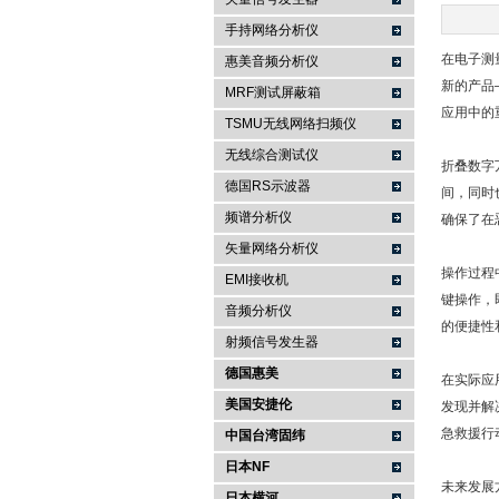
手持网络分析仪
南京咏仪电子科技有限公司
在电子测
惠美音频分析仪
新的产品
MRF测试屏蔽箱
应用中的
TSMU无线网络扫频仪
无线综合测试仪
折叠数字
德国RS示波器
间，同时
频谱分析仪
确保了在
矢量网络分析仪
操作过程
EMI接收机
键操作，
音频分析仪
的便捷性
射频信号发生器
德国惠美
在实际应
美国安捷伦
发现并解
急救援行
中国台湾固纬
日本NF
未来发展
日本横河