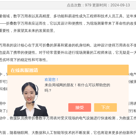
点击次数：979 更新时间：2024-09-13
量领域，数字万用表以其高精度、多功能和易读性成为工程师和技术人员工具。近年
——折叠数字万用表应运而生，它以其设计和便携性，为现场测量带来了革命性的改
重要性，并展望其未来的发展前景。
万用表的设计核心在于其可折叠的屏幕和紧凑的机身结构。这种设计使得万用表在不
也提高了携带的便捷性。对于经常需要外出进行现场测量的工程师来说，它无疑是一
恶劣环境下的稳定性和可靠性。
中，它通过直观的用户界面和简便的操作流程，实现了对电压、电流、电阻等基本电
欢迎您！
即可完成测量设置和数据读取。同时，万用表还具备自动量程选择功能，能够根据被
来自局域网的朋友！有什么可以帮助您的
和准确性。
吗？
用中，它的案例众多。例如，在一家大型制造企业中，维修工程师使用折叠数字万用
决了多处潜在的电气问题；在一项户外电力工程中，施工人员利用它对高压线路进行
动中，救援队员携带折叠数字万用表对受灾现场的电气设施进行快速检测，为救援工
方面，随着物联网、大数据和人工智能等技术的不断发展，它也将迎来更多的创新和