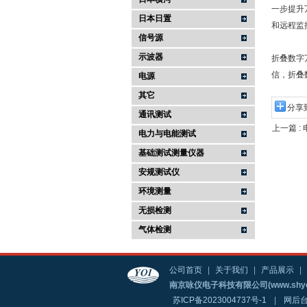
一步提升
日本日置
和远程监
信号源
示波器
折叠数字
信，折叠
电源
其它
分享
通讯测试
上一篇 :
电力与电能测试
基础测试测量仪器
安规测试仪
环境测量
无损检测
气体检测
公司首页
|
关于我们
|
产品展示
|
南京咏仪电子科技有限公司(www.shyo
苏ICP备2023004737号-1
|
网后