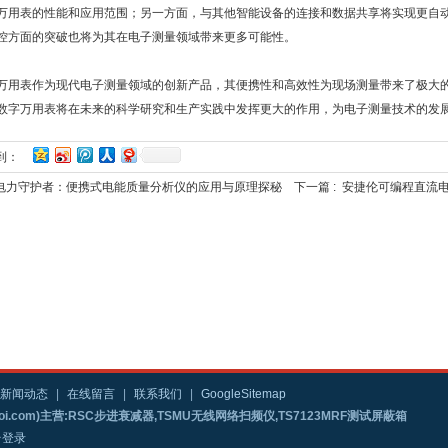
万用表的性能和应用范围；另一方面，与其他智能设备的连接和数据共享将实现更自
控方面的突破也将为其在电子测量领域带来更多可能性。
万用表作为现代电子测量领域的创新产品，其便携性和高效性为现场测量带来了极大
数字万用表将在未来的科学研究和生产实践中发挥更大的作用，为电子测量技术的发
到：
电力守护者：便携式电能质量分析仪的应用与原理探秘
下一篇 :
安捷伦可编程直流
新闻动态
|
在线留言
|
联系我们
|
GoogleSitemap
i.com)主营:RSC步进衰减器,TSMU无线网络扫频仪,TS7123MRF测试屏蔽箱
台登录