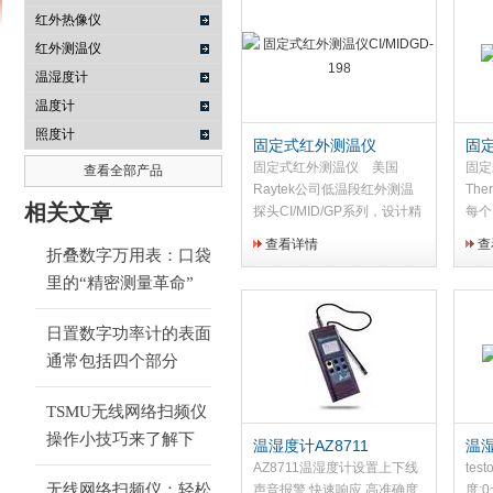
红外热像仪
红外测温仪
温湿度计
南京咏仪电子科技有限公司
温度计
照度计
固定式红外测温仪
固定
CI/MIDGD-198
固定式红外测温仪 美国
固定
查看全部产品
Raytek公司低温段红外测温
The
相关文章
探头CI/MID/GP系列，设计精
每个
巧，性能佳，价格便宜。可配
在线
查看详情
查
折叠数字万用表：口袋
GP显示表，4位数字显示，电
外传
源110-220VAC，同时可向外
里的“精密测量革命”
接红外探险头提供电源。
日置数字功率计的表面
通常包括四个部分
TSMU无线网络扫频仪
操作小技巧来了解下
温湿度计AZ8711
温湿
AZ8711温湿度计设置上下线
tes
无线网络扫频仪：轻松
声音报警,快速响应,高准确度
度:0