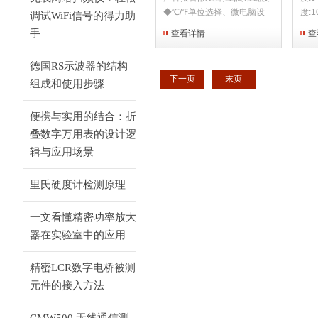
◆℃/℉单位选择、微电脑设
度:1
调试WiFi信号的得力助
计、数据保持功能
点:-
手
查看详情
查
度:-
度:2
德国RS示波器的结构
点:-
下一页
末页
组成和使用步骤
便携与实用的结合：折
叠数字万用表的设计逻
辑与应用场景
里氏硬度计检测原理
一文看懂精密功率放大
器在实验室中的应用
精密LCR数字电桥被测
元件的接入方法