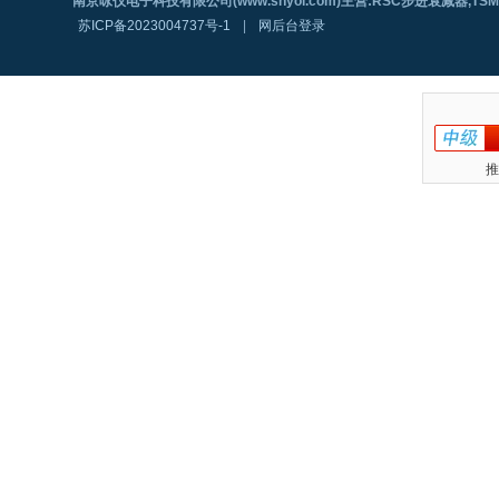
南京咏仪电子科技有限公司(www.shyoi.com)主营:RSC步进衰减器,T
苏ICP备2023004737号-1
|
网后台登录
推