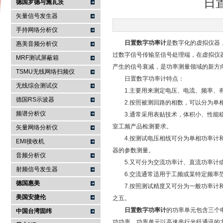
日
德国罗德与施瓦茨
矢量信号发生器
手持网络分析仪
南京咏仪电子科技有限公司
日置数字功率计
是数字化的虚拟仪器
惠美音频分析仪
过数字信号传输至信号处理端，在虚拟仪
MRF测试屏蔽箱
产生的信号衰减，是功率测量领域的新方
TSMU无线网络扫频仪
日置数字功率计特点：
无线综合测试仪
1.主要用来测定电压、电流、频率、有
德国RS示波器
2.按照被测回路的相数，可以分为单相
频谱分析仪
3.通常采用表贴技术，体积小、性能稳
室工频产品检测要求。
矢量网络分析仪
4.按测试电压相线可分为单相功率计和
EMI接收机
器的参数测量。
音频分析仪
5.又可分为交流功率计、直流功率计或
射频信号发生器
6.交流通常适用于工频或某特定频率范
德国惠美
7.按照测试精度又可分为一般功率计和
美国安捷伦
之五。
日置数字功率计
的功率单元包含三个
中国台湾固纬
功功率。功率单元以高速串行光纤通讯的方