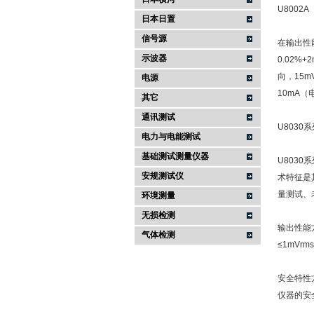
U8002
日本日置
信号源
在输出性
示波器
0.02%
向，15m
电源
10mA（
其它
通讯测试
U803
电力与电能测试
基础测试测量仪器
U803
安规测试仪
术特征是
量测试、
环境测量
无损检测
输出性能方
气体检测
≤1mVr
安全特性
仪器的安