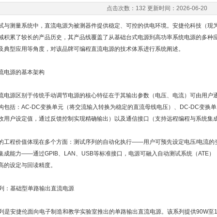
点击次数：132 更新时间：2026-06-20
与测量系统中，直流电源为被测器件提供稳定、可控的供电环境。安捷伦科技（现为是德科技Ke
域积累了较长的产品历史，其产品线覆盖了从基础台式电源到高功率系统电源的多种
及典型应用等角度，对该品牌可编程直流电源的技术体系进行系统阐述。
流电源的基本架构
流电源区别于传统手动调节电源的核心特征在于其输出参数（电压、电流）可由用户
构包括：AC-DC变换单元（将交流输入转换为稳定的直流母线电压）、DC-DC变
收用户设定值，通过反馈控制实现精确输出）以及通信接口（支持远程编程与系统集
的工程价值体现在多个方面：测试序列的自动化执行——用户可预先设定电压/电流的
集成能力——通过GPIB、LAN、USB等标准接口，电源可融入自动测试系统（AT
高的设定与回读精度。
0系列：基础型单路输出直流电源
0系列是安捷伦面向电子制造和教学实验室推出的单路输出直流电源。该系列提供90W至150