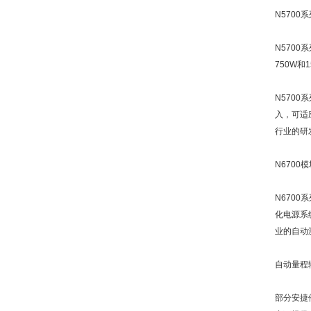
N570
N570
750W和
N570
入，可适
行业的研
N6700
N670
化电源系
业的自动
自动量程
部分安捷