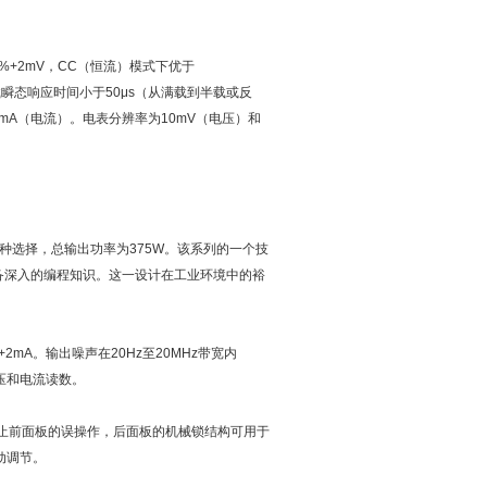
%+2mV，CC（恒流）模式下优于
。负载瞬态响应时间小于50μs（从满载到半载或反
20mA（电流）。电表分辨率为10mV（电压）和
A两种选择，总输出功率为375W。该系列的一个技
备深入的编程知识。这一设计在工业环境中的裕
+2mA。输出噪声在20Hz至20MHz带宽内
电压和电流读数。
防止前面板的误操作，后面板的机械锁结构可用于
动调节。