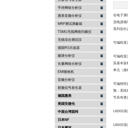
手持网络分析仪
南京咏仪电子科技有限公司
在电子测试
惠美音频分析仪
流电源领
MRF测试屏蔽箱
系列划分
TSMU无线网络扫频仪
无线综合测试仪
可编程直
德国RS示波器
频谱分析仪
可编程直
其基本架
矢量网络分析仪
单元（接
EMI接收机
音频分析仪
可编程性
射频信号发生器
预；系统
德国惠美
节具有更
美国安捷伦
U800
中国台湾固纬
日本NF
U800
日本横河