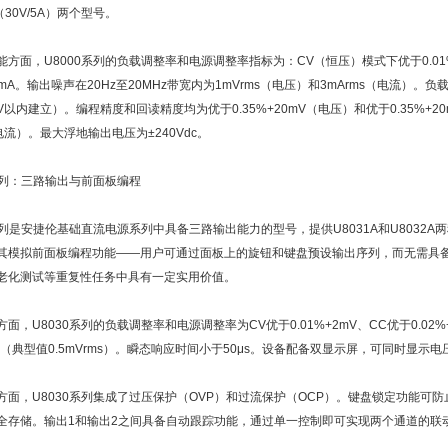
A（30V/5A）两个型号。
能方面，U8000系列的负载调整率和电源调整率指标为：CV（恒压）模式下优于0.01
+2mA。输出噪声在20Hz至20MHz带宽内为1mVrms（电压）和3mArms（电流）
V以内建立）。编程精度和回读精度均为优于0.35%+20mV（电压）和优于0.35%+
电流）。最大浮地输出电压为±240Vdc。
0系列：三路输出与前面板编程
0系列是安捷伦基础直流电源系列中具备三路输出能力的型号，提供U8031A和U8032
其模拟前面板编程功能——用户可通过面板上的旋钮和键盘预设输出序列，而无需具
老化测试等重复性任务中具有一定实用价值。
面，U8030系列的负载调整率和电源调整率为CV优于0.01%+2mV、CC优于0.02%
ms（典型值0.5mVrms）。瞬态响应时间小于50μs。设备配备双显示屏，可同时显示
方面，U8030系列集成了过压保护（OVP）和过流保护（OCP）。键盘锁定功能可
全存储。输出1和输出2之间具备自动跟踪功能，通过单一控制即可实现两个通道的联