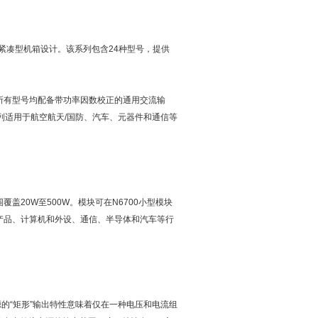
）紧凑型机箱设计。该系列包含24种型号，提供
。
。所有型号均配备带功率因数校正的通用交流输
列适用于航空航天/国防、汽车、元器件和通信等
盖20W至500W。模块可在N6700小型模块
类产品、计算机和外设、通信、半导体和汽车等行
源的“矩形”输出特性意味着仅在一种电压和电流组