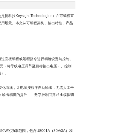
ysight Technologies）在可编程直
应用场景。本文从可编程架构、输出特性、产品
通过面板编程或远程指令进行精确设定与控制。
换单元（将母线电压调节至目标输出电压）、控制
成）。
变化曲线，让电源按程序自动输出，无需人工干
E）；输出精度的提升——数字控制回路相比模拟调
W的功率范围，包含U8001A（30V/3A）和