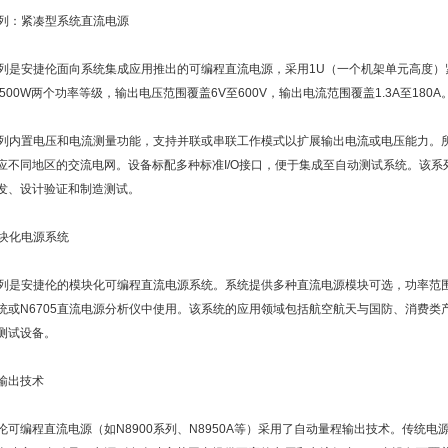
0系列：紧凑型系统直流电源
0系列是安捷伦面向系统集成应用推出的可编程直流电源，采用1U（一个机架单元高度
1500W两个功率等级，输出电压范围覆盖6V至600V，输出电流范围覆盖1.3A至180A
0系列内置电压和电流测量功能，支持并联或串联工作模式以扩展输出电流或电压能力
应不同地区的交流电网。设备标配多种标准I/O接口，便于集成至自动测试系统。该系
发、设计验证和制造测试。
模块化电源系统
0系列是安捷伦的模块化可编程直流电源系统。系统提供多种直流电源模块可选，功率范围覆
统或N6705直流电源分析仪中使用。该系统的应用领域包括航空航天与国防、消费
测试设备。
输出技术
伦可编程直流电源（如N8900系列、N8950A等）采用了自动量程输出技术。传统电