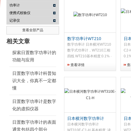
功率计
便携式校验仪
记录仪
南京咏仪电子科技有限公司
查看全部产品
数字功率计WT210
日
相关文章
WT
数字功率计 日本横河WT210
日本
数字式功率计，WT210三相
C2
探索日置数字功率计的
四线 WT210基本精度:0.1% ·
0.1
功能与应用
小型设计（标准机架的一半）
kH
查看详情
查
·可用于测量极低电流:Z小量
流参
日置数字功率计科普知
为5mA（仅WT210型） ·具有
寸）
线路滤波功能 ·数据更新速度
RS
识大全，你真不一定都
快（每秒种10个读数） ·具有
量（
懂
谐波测量功能 ·具有用户校准
大电
功能 ·WT210利用外接传感器
WT
日置数字功率计是数字
输入可测量大电流
（Z
化的虚拟仪器
量和
日本横河数字功率计
日
日置数字功率计的表面
WT310E-C1-H
WT
日本横河数字功率计
日本
通常包括四个部分
WT310E-C1-H 基本精度: 读
WT2