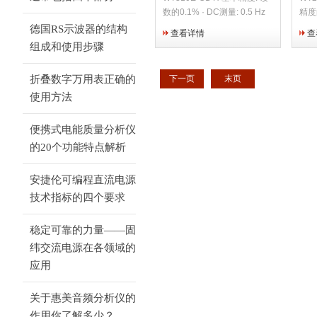
数的0.1% · DC测量: 0.5 Hz
精度
to 100 kHz 频率范围 · 测量所
精度
德国RS示波器的结构
查看详情
查
有交直流参数 · 紧凑设计（半
0.5
组成和使用步骤
机架尺寸） · 标配USB、
凑设
GPIB（或RS232）接口 ·
路滤
折叠数字万用表正确的
下一页
末页
50μA低电流测量（仅限
（Z
使用方法
WT310E） · 40Arms大电流
功能
测量（仅限WT310EH） · 高
部传
速数据更新（Z快每秒10个读
能 
便携式电能质量分析仪
数） · 常规测量和谐波
比较
的20个功能特点解析
并管
安捷伦可编程直流电源
技术指标的四个要求
稳定可靠的力量——固
纬交流电源在各领域的
应用
关于惠美音频分析仪的
作用你了解多少？