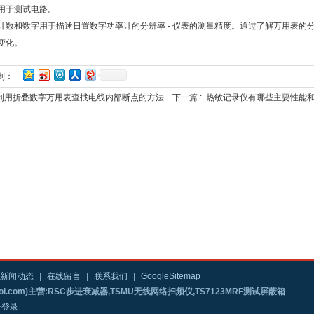
用于测试电路。
和数字用于描述日置数字功率计的分辨率 - 仪表的测量精度。通过了解万用表的
变化。
到：
利用折叠数字万用表查找电线内部断点的方法
下一篇 :
热敏记录仪有哪些主要性能
新闻动态
|
在线留言
|
联系我们
|
GoogleSitemap
i.com)主营:RSC步进衰减器,TSMU无线网络扫频仪,TS7123MRF测试屏蔽箱
台登录