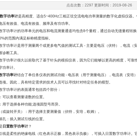
点击次数：2297 更新时间：2019-08-26
数字功率计
是高精度、适合5~400Hz三相正弦交流电电功率测量的数字化虚拟仪器
电压有效值、电流有效值、频率及有功功率。
功率计的功率单元的电压和电流测量通道均包含8个量程，通过自动无缝量程转换
100%的范围内满足标称精度指标。
功率计是用于测量两个或更多电气值的测试工具 - 主要是电压（伏特），电流（安
准诊断工具。
功率计很久以前取代了基于针头的模拟仪表，因为它们能够以更高的精度，可靠性和更高
字功率计。
数字功率计
结合了单任务仪表的测试功能 - 电压表（用于测量电压），电流表（安培
选项。因此，具有特定需求的技术人员可以寻找针对特定任务的模型。
字功率计的表面通常包括四个部分：
可以查看测量读数的位置。
于选择各种功能;选项因型号而异。
旋转开关）：用于选择主要测量值（伏特，安培，欧姆）。
孔：插入测试引线的位置。
是
日置数字功率计
？
是柔性的绝缘电线（红色表示正极，黑色表示负极），可插入日置数字功率计。它