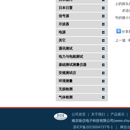
上的探头
日本日置
术语计数
信号源
号的微小
示波器
分享
电源
其它
上一篇 :
通讯测试
电力与电能测试
基础测试测量仪器
安规测试仪
环境测量
无损检测
气体检测
公司首页
|
关于我们
|
产品展示
|
南京咏仪电子科技有限公司(www.shyo
苏ICP备2023004737号-1
|
网后