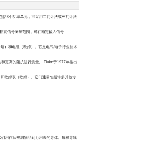
。包括3个功率单元，可采用二瓦计法或三瓦计法
拓宽信号测量范围，可在额定输入信号
培）和电阻（欧姆）。它是电气/电子行业技术
的阻抗进行测量。 Fluke于1977年推出
）和欧姆表（欧姆）。它们通常包括许多其他专
们用作从被测物品到万用表的导体。每根导线