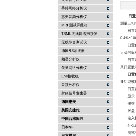
手持网络分析仪
南京咏仪电子科技有限公司
日置
惠美音频分析仪
测量三相
MRF测试屏蔽箱
日置数字
TSMU无线网络扫频仪
0.4%~
无线综合测试仪
日置数字
德国RS示波器
人员的标
频谱分析仪
日置数字
其日置数
矢量网络分析仪
日置
EMI接收机
业功能或
音频分析仪
日置数
射频信号发生器
显示：
德国惠美
按钮：用
美国安捷伦
拨盘（或
输入插
中国台湾固纬
什么
日本NF
测试引线
日本横河