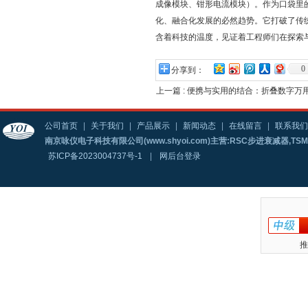
成像模块、钳形电流模块）。作为口袋里
化、融合化发展的必然趋势。它打破了传
含着科技的温度，见证着工程师们在探索
0
分享到：
上一篇 :
便携与实用的结合：折叠数字万
公司首页
|
关于我们
|
产品展示
|
新闻动态
|
在线留言
|
联系我们
南京咏仪电子科技有限公司(www.shyoi.com)主营:RSC步进衰减器,T
苏ICP备2023004737号-1
|
网后台登录
推