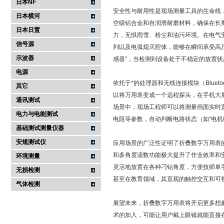
日本NF
安全性与耐用性是现场测量工具的生命线
日本横河
空级铝合金和自润滑耐磨材料，确保在长期
日本日置
力，无惧雨雪、粉尘和油污环境。在电气安全上，
信号源
列以及电弧熄灭腔体，能够在瞬间承受高压
示波器
感器”，当检测到设备处于不稳定的放置
电源
依托于*的处理器和无线连接模块（Blueto
其它
以将万用表变成一个远程探头，在手机大
通讯测试
场景中，现场工程师可以将测量画面实时
电力与电能测试
电阻等参数，自动判断电路状态（如“电机
基础测试测量仪器
安规测试仪
应用场景的广泛性证明了折叠数字万用表
和多角度读数功能极大提升了作业效率和
环境测量
灵活地放置在各种刁钻角度，方便技师单
无损检测
甚至在教育领域，其直观的触控交互和可
气体检测
展望未来，折叠数字万用表将开启更多想
术的加入，可能让用户戴上眼镜就能直接