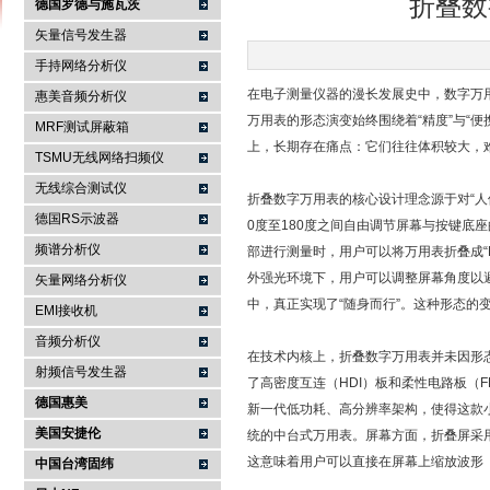
折叠数
德国罗德与施瓦茨
矢量信号发生器
手持网络分析仪
南京咏仪电子科技有限公司
在电子测量仪器的漫长发展史中，数字万
惠美音频分析仪
万用表的形态演变始终围绕着“精度”与“
MRF测试屏蔽箱
上，长期存在痛点：它们往往体积较大，
TSMU无线网络扫频仪
无线综合测试仪
折叠数字万用表的核心设计理念源于对“人
德国RS示波器
0度至180度之间自由调节屏幕与按键
频谱分析仪
部进行测量时，用户可以将万用表折叠成“
外强光环境下，用户可以调整屏幕角度以
矢量网络分析仪
中，真正实现了“随身而行”。这种形态的
EMI接收机
音频分析仪
在技术内核上，折叠数字万用表并未因形
射频信号发生器
了高密度互连（HDI）板和柔性电路板（
德国惠美
新一代低功耗、高分辨率架构，使得这款小巧
美国安捷伦
统的中台式万用表。屏幕方面，折叠屏采用
这意味着用户可以直接在屏幕上缩放波形
中国台湾固纬