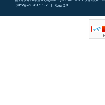
南京咏仪电子科技有限公司(www.shyoi.com)主营:RSC步进衰减器,T
苏ICP备2023004737号-1
|
网后台登录
推