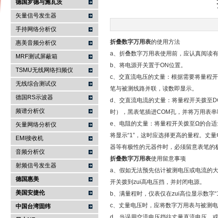
德国罗德与施瓦茨
矢量信号发生器
手持网络分析仪
南京咏仪电子科技有限公司
折叠数字万用表
的使用方法
惠美音频分析仪
a、折叠数字万用表使用前，应认真阅读
MRF测试屏蔽箱
b、将电源开关置于ON位置。
TSMU无线网络扫频仪
c、交直流电压的丈量：根据需要将量程开
无线综合测试仪
笔与被测线路并联，读数即显示。
德国RS示波器
d、交直流电流的丈量：将量程开关拨至DC
频谱分析仪
时），黑表笔插进COM孔，并将万用表
e、电阻的丈量：将量程开关拨至Ω的合适
矢量网络分析仪
将显示“1”，这时应选择更高的量程。丈
EMI接收机
器等有极性的元器件时，必须留意表笔的
音频分析仪
折叠数字万用表
使用留意事项
射频信号发生器
a、假如无法预先估计被测电压或电流的大
德国惠美
开关拨到zui高电压挡，并封闭电源。
美国安捷伦
b、满量程时，仪表仅在zui高位显示数字
c、丈量电压时，应将数字万用表与被测
中国台湾固纬
d、当误用交流电压挡往丈量直流电压，或