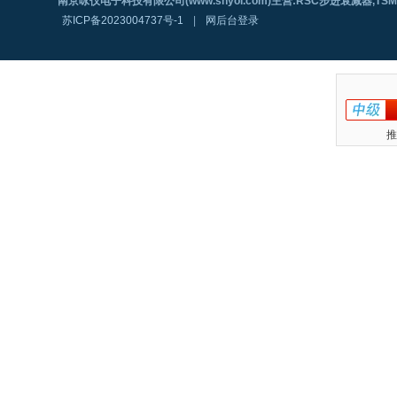
南京咏仪电子科技有限公司(www.shyoi.com)主营:RSC步进衰减器,T
苏ICP备2023004737号-1
|
网后台登录
推