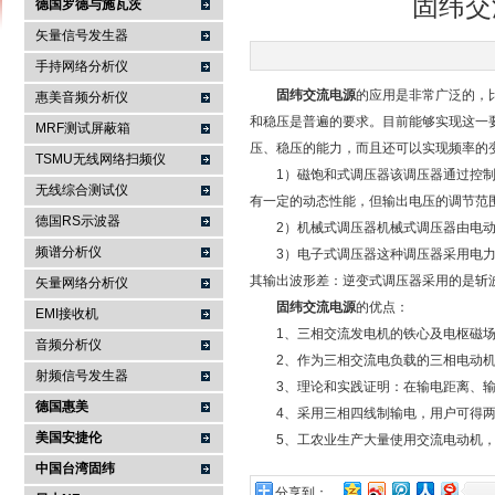
固纬交
德国罗德与施瓦茨
矢量信号发生器
手持网络分析仪
南京咏仪电子科技有限公司
固纬交流电源
的应用是非常广泛的，
惠美音频分析仪
和稳压是普遍的要求。目前能够实现这一
MRF测试屏蔽箱
压、稳压的能力，而且还可以实现频率的变
TSMU无线网络扫频仪
1）磁饱和式调压器该调压器通过控制主
无线综合测试仪
有一定的动态性能，但输出电压的调节范
德国RS示波器
2）机械式调压器机械式调压器由电动机
频谱分析仪
3）电子式调压器这种调压器采用电力电
其输出波形差：逆变式调压器采用的是斩
矢量网络分析仪
固纬交流电源
的优点：
EMI接收机
1、三相交流发电机的铁心及电枢磁场
音频分析仪
2、作为三相交流电负载的三相电动机
射频信号发生器
3、理论和实践证明：在输电距离、输
德国惠美
4、采用三相四线制输电，用户可得两
美国安捷伦
5、工农业生产大量使用交流电动机，
中国台湾固纬
分享到：