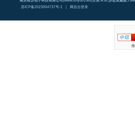
南京咏仪电子科技有限公司(www.shyoi.com)主营:RSC步进衰减器,T
苏ICP备2023004737号-1
|
网后台登录
推