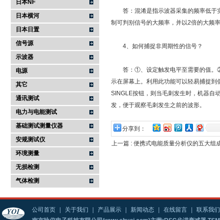
日本NF
答：混淆是指示波器采集的频率低于实际
日本横河
制可判别信号的大频率，并以2倍的大频
日本日置
信号源
4、如何捕捉非周期性的信号？
示波器
答：①、设定触发电平至需要的值。②、
电源
示在屏幕上。利用此功能可以轻易捕捉到
其它
SINGLE按钮，则当毛刺发生时，机器
通讯测试
发，便于观察毛刺发生之前的波形。
电力与电能测试
基础测试测量仪器
分享到：
安规测试仪
上一篇 :
便携式电能质量分析仪的五大组
环境测量
无损检测
气体检测
公司首页
|
关于我们
|
产品展示
|
新闻动态
|
在线留言
|
联系我们