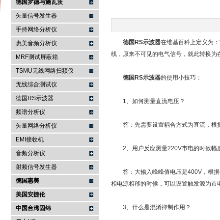
德国罗德与施瓦茨
矢量信号发生器
手持网络分析仪
南京咏仪电子科技有限公司
德国RS示波器
在维基百科上定义为：
惠美音频分析仪
线，原来不可见的电气信号，就此转换为
MRF测试屏蔽箱
TSMU无线网络扫频仪
德国RS示波器
的使用小技巧：
无线综合测试仪
德国RS示波器
1、如何测量直流电压？
频谱分析仪
答：先需要设置耦合方式为直流，根据
矢量网络分析仪
EMI接收机
2、用户反应测量220V市电的时候幅
音频分析仪
射频信号发生器
答：大输入峰峰值电压是400V，根据有
德国惠美
相电源相移的时候，可以设置触发源为市电
美国安捷伦
3、什么是混淆抑制作用？
中国台湾固纬