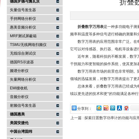
折叠
德国罗德与施瓦茨
矢量信号发生器
手持网络分析仪
南京咏仪电子科技有限公司
折叠数字万用表
是一种多功能电子测
惠美音频分析仪
频率和温度等多种信号进行精确的测量和
MRF测试屏蔽箱
数字万用表的应用范围非常广泛。在电
TSMU无线网络扫频仪
它可以对传感器、执行器、电机等设备进
无线综合测试仪
近年来，随着科技的不断发展，数字万
德国RS示波器
干扰能力和更智能的操作系统，使其更加
频谱分析仪
数字万用表市场的前景也非常明朗。随着
领域的迅猛发展，对数字万用表提出了更
矢量网络分析仪
总体来看，折叠数字万用表已经成为电
EMI接收机
续以更先进的技术和更*的功能满足各种
音频分析仪
射频信号发生器
分享到：
德国惠美
上一篇 :
探索日置数字功率计的功能与应
美国安捷伦
中国台湾固纬