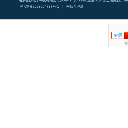
南京咏仪电子科技有限公司(www.shyoi.com)主营:RSC步进衰减器,T
苏ICP备2023004737号-1
|
网后台登录
推