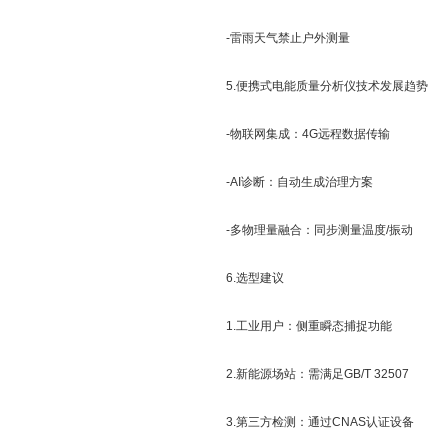
-雷雨天气禁止户外测量
5.便携式电能质量分析仪技术发展趋势
-物联网集成：4G远程数据传输
-AI诊断：自动生成治理方案
-多物理量融合：同步测量温度/振动
6.选型建议
1.工业用户：侧重瞬态捕捉功能
2.新能源场站：需满足GB/T 32507
3.第三方检测：通过CNAS认证设备