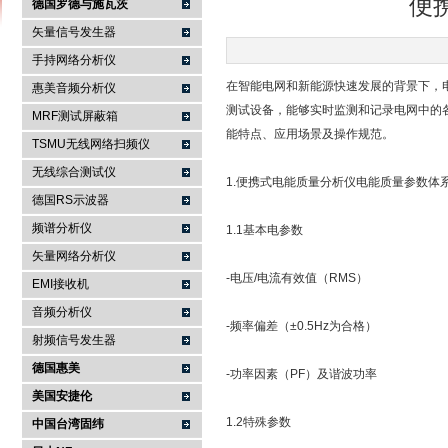
便
德国罗德与施瓦茨
矢量信号发生器
手持网络分析仪
南京咏仪电子科技有限公司
在智能电网和新能源快速发展的背景下，
惠美音频分析仪
测试设备，能够实时监测和记录电网中的
MRF测试屏蔽箱
能特点、应用场景及操作规范。
TSMU无线网络扫频仪
无线综合测试仪
1.便携式电能质量分析仪电能质量参数体
德国RS示波器
频谱分析仪
1.1基本电参数
矢量网络分析仪
-电压/电流有效值（RMS）
EMI接收机
音频分析仪
-频率偏差（±0.5Hz为合格）
射频信号发生器
德国惠美
-功率因素（PF）及谐波功率
美国安捷伦
1.2特殊参数
中国台湾固纬