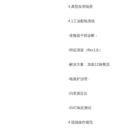
4.典型应用场景
4.1工业配电系统
-变频器干扰诊断：
-特征谐波（6k±1次）
-解决方案：加装12脉整流
-电弧炉治理：
-闪变源定位
-SVC响应测试
4.现场操作规范