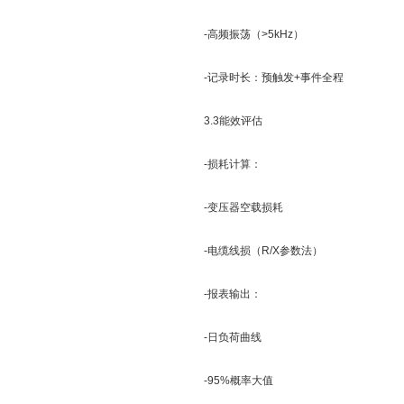
-高频振荡（>5kHz）
-记录时长：预触发+事件全程
3.3能效评估
-损耗计算：
-变压器空载损耗
-电缆线损（R/X参数法）
-报表输出：
-日负荷曲线
-95%概率大值