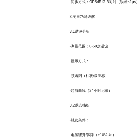
-同步方式：GPS/IRIG-B对时（误差<1μs
3.测量功能详解
3.1谐波分析
-测量范围：0-50次谐波
-显示方式：
-频谱图（柱状/极坐标）
-趋势曲线（24小时记录）
3.2瞬态捕捉
-触发条件：
-电压骤升/骤降（>10%Un）