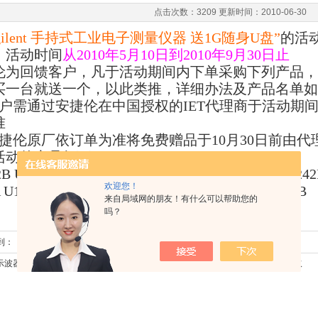
点击次数：3209 更新时间：2010-06-30
ilent
手持式工业电子测量仪器
送
1G
随身
U
盘
”
的活
：活动时间
从
2010
年
5
月
10
日到
2010
年
9
月
30
日止
伦为回馈客户，凡于活动期间内下单采购下列产品，
买一台就送一个，以此类推，详细办法及产品名单如
户需通过安捷伦在中国授权的
IET
代理商于活动期
准
捷伦原厂依订单为准将免费赠品于
10
月
30
日
前由代
活动的产品如下：
B U1602B-001 U1604B U1604B-001 U1241B U1242
欢迎您！
 U1212A U1213A U1701B U1731B U1732B U1401B
来自局域网的朋友！有什么可以帮助您的
吗？
0
到：
示波器基础（一）——示波器基础知识之一
下一篇 :
汽车维修中探伤方法的选取