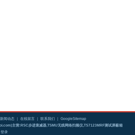
新闻动态
|
在线留言
|
联系我们
|
GoogleSitemap
i.com)主营:RSC步进衰减器,TSMU无线网络扫频仪,TS7123MRF测试屏蔽箱
台登录