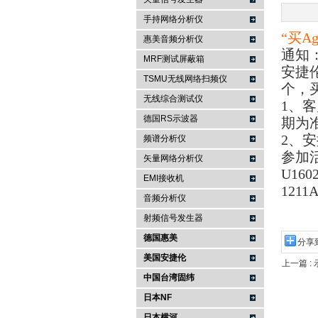
手持网络分析仪
“
买
Ag
南京咏仪电子科技有限公司
惠美音频分析仪
通知
MRF测试屏蔽箱
安捷
TSMU无线网络扫频仪
个，
无线综合测试仪
1
、客
德国RS示波器
期为
2
、安
频谱分析仪
参加
矢量网络分析仪
U1602
EMI接收机
1211A
音频分析仪
射频信号发生器
德国惠美
分享
美国安捷伦
上一篇 :
中国台湾固纬
日本NF
日本横河