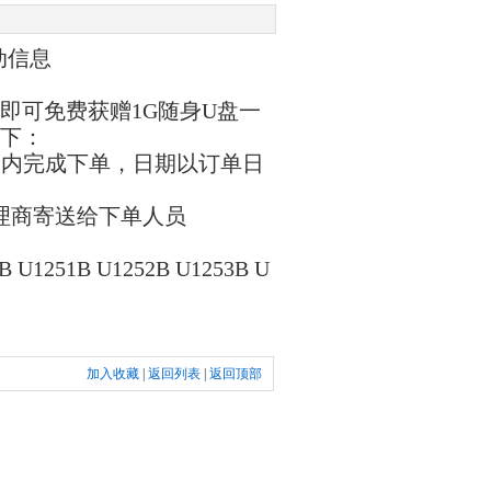
动信息
即可免费获赠
1G
随身
U
盘一
下：
间内完成下单，日期以订单日
理商寄送给下单人员
B U1251B U1252B U1253B U
加入收藏
|
返回列表
|
返回顶部