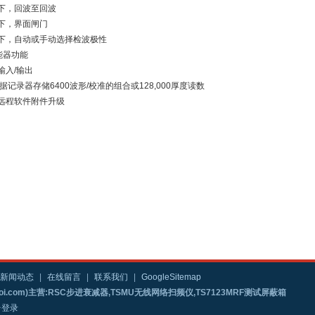
下，回波至回波
下，界面闸门
下，自动或手动选择检波极性
能器功能
输入/输出
据记录器存储6400波形/校准的组合或128,000厚度读数
远程软件附件升级
新闻动态
|
在线留言
|
联系我们
|
GoogleSitemap
i.com)主营:RSC步进衰减器,TSMU无线网络扫频仪,TS7123MRF测试屏蔽箱
台登录