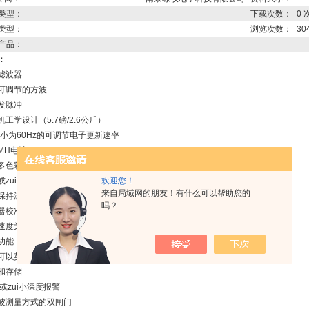
类型：
下载次数：
0
类型：
浏览次数：
30
产品：
：
滤波器
可调节的方波
发脉冲
工学设计（5.7磅/2.6公斤）
i小为60Hz的可调节电子更新速率
MH电池
多色彩液晶显示器，可全屏/分屏显示
欢迎您！
或zui小深度报警条件，动态波形色彩变化改变波形色彩
来自局域网的朋友！有什么可以帮助您的
保持波形和声程数据
吗？
器校准
度为准，400 英寸（10,000毫米）全屏显示范围
功能（以钢纵波速度为准，0.038英寸或1毫米）
可以英寸、毫米或微秒方式显示
和存储
或zui小深度报警
波测量方式的双闸门