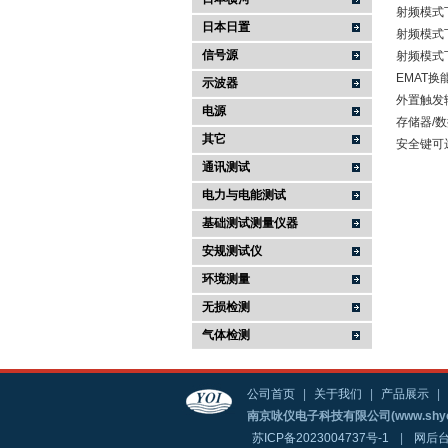
射频模式
日本日置
射频模式
信号源
射频模式
EMAT换
示波器
外置触发
电源
存储器/数
其它
安全键可
通讯测试
电力与电能测试
基础测试测量仪器
安规测试仪
环境测量
无损检测
气体检测
公司首页
|
关于我们
|
产品展示
|
南京咏仪电子科技有限公司(www.shyo
苏ICP备2023004737号-1
|
网后