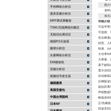
图片
手持网络分析仪
资料
南京咏仪电子科技有限公司
惠美音频分析仪
相关
MRF测试屏蔽箱
详细介绍
可设窄带
TSMU无线网络扫频仪
可选择、
无线综合测试仪
负尖峰激
德国RS示波器
轻型、人机
频谱分析仪
快速、zu
大功率Ni
矢量网络分析仪
大屏幕、
EMI接收机
基于缺陷
音频分析仪
显示冻结
自动换能
射频信号发生器
以钢纵波速
德国惠美
超短距离
美国安捷伦
声程数据
中国台湾固纬
峰值保持
正/负阈值
日本NF
回波至回
日本横河