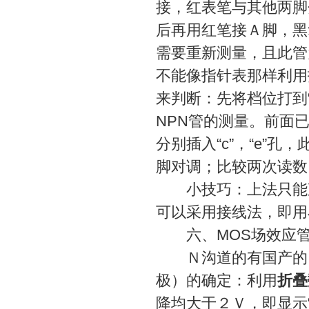
接，红表笔与其他两脚
后再用红笔接Ａ脚，黑
需要重新测量，且此管
不能像指针表那样利用
来判断：先将档位打到“
NPN管的测量。前面
分别插入“c”，“e
脚对调；比较两次读数，
小技巧：上法只能直
可以采用接线法，即用
六、MOS场效应管
Ｎ沟道的有国产的３
极）的确定：利用
折叠
降均大于２Ｖ，即显示