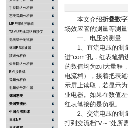
手持网络分析仪
南京咏仪电子科技有限公司
惠美音频分析仪
本文介绍
折叠数字
MRF测试屏蔽箱
场效应管的测量等测量
TSMU无线网络扫频仪
一、电压的测量
无线综合测试仪
1、直流电压的测量
德国RS示波器
进“com”孔，红表笔
频谱分析仪
矢量网络分析仪
的数值均为zui大量程，
EMI接收机
电流档），接着把表笔
音频分析仪
示屏上读取，若显示为
射频信号发生器
业电器。如果在数值左
德国惠美
红表笔接的是负极。
美国安捷伦
中国台湾固纬
2、交流电压的测量
日本NF
打到交流档“V～”处
日本横河