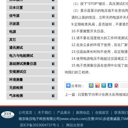
（1）按下“STOP”键后，高压测试灯
日本日置
（2）显示器显示的电压值不在变动而
信号源
遇到上面的情况，立即关闭电源开关并
示波器
9.定期检查风扇，是否旋转，不要遮
10.不要频繁开关仪器。
电源
11.请不要在湿度很大的工作环境测试
其它
12.在灰尘多的环境下使用，应在厂家
通讯测试
13.仪器如果长时间不使用，应定期通
电力与电能测试
14.使用电源电压不能超过仪器规定工
基础测试测量仪器
15.电子类测量仪器在使用中出现了故
安规测试仪
询我们的工程师。
环境测量
分享到：
无损检测
上一篇 :
日置数字功率计在两大应用领域
气体检测
公司首页
|
关于我们
|
产品展示
|
新闻动态
|
在线留言
|
联系我们
南京咏仪电子科技有限公司(www.shyoi.com)主营:RSC步进衰减器,T
苏ICP备2023004737号-1
|
网后台登录