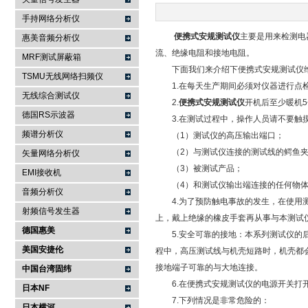
手持网络分析仪
南京咏仪电子科技有限公司
便携式安规测试仪
主要是用来检测电
惠美音频分析仪
流、绝缘电阻和接地电阻。
MRF测试屏蔽箱
下面我们来介绍下便携式安规测试仪维
TSMU无线网络扫频仪
1.在每天生产期间必须对仪器进行点检
无线综合测试仪
2.
便携式安规测试仪
开机后至少暖机
德国RS示波器
3.在测试过程中，操作人员请不要触摸
频谱分析仪
（1）测试仪的高压输出端口；
（2）与测试仪连接的测试线的鳄鱼夹
矢量网络分析仪
（3）被测试产品；
EMI接收机
（4）和测试仪输出端连接的任何物体
音频分析仪
4.为了预防触电事故的发生，在使用测
射频信号发生器
上，戴上绝缘的橡皮手套再从事与本测试
德国惠美
5.安全可靠的接地：本系列测试仪的后
美国安捷伦
程中，高压测试线与机壳短路时，机壳都
接地端子可靠的与大地连接。
中国台湾固纬
6.在便携式安规测试仪的电源开关打开
日本NF
7.下列情况是非常危险的：
日本横河