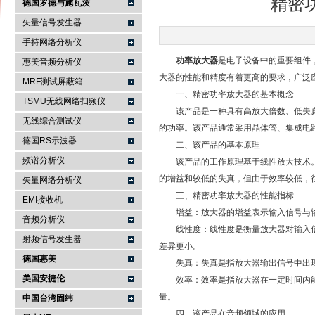
精密
德国罗德与施瓦茨
矢量信号发生器
手持网络分析仪
南京咏仪电子科技有限公司
功率放大器
是电子设备中的重要组件
惠美音频分析仪
大器的性能和精度有着更高的要求，广泛
MRF测试屏蔽箱
一、精密功率放大器的基本概念
TSMU无线网络扫频仪
该产品是一种具有高放大倍数、低失真
无线综合测试仪
的功率。该产品通常采用晶体管、集成电
德国RS示波器
二、该产品的基本原理
频谱分析仪
该产品的工作原理基于线性放大技术。
的增益和较低的失真，但由于效率较低，
矢量网络分析仪
三、精密功率放大器的性能指标
EMI接收机
增益：放大器的增益表示输入信号与输
音频分析仪
线性度：线性度是衡量放大器对输入信
射频信号发生器
差异更小。
德国惠美
失真：失真是指放大器输出信号中出现
美国安捷伦
效率：效率是指放大器在一定时间内能
量。
中国台湾固纬
四、该产品在音频领域的应用