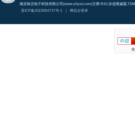
南京咏仪电子科技有限公司(www.shyoi.com)主营:RSC步进衰减器,T
苏ICP备2023004737号-1
|
网后台登录
推