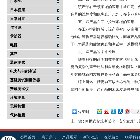
日本NF
该产品在音频领域的应用非常广泛。例
日本横河
信号的线性度和低失真。此外，在专业音
日本日置
五、该产品在工业控制领域的应用
信号源
在工业控制领域，该产品被广泛应用于
示波器
电动缸等执行器进行精确控制，而该产品
于电力系统的故障仿真和测试中，以模拟
电源
六、该产品的未来发展
其它
随着科技的进步和数字化时代的到来，该
通讯测试
更为复杂的声音处理和自动化控制算法；
电力与电能测试
和智能城市的发展也将带动该产品在家庭
基础测试测量仪器
综上所述，精密功率放大器作为一种关
安规测试仪
景的不断拓展，该产品的未来发展将更加
环境测量
无损检测
0
分享到：
气体检测
上一篇 :
便携式安规测试仪：安全标准与
公司首页
|
关于我们
|
产品展示
|
新闻动态
|
在线留言
|
联系我们