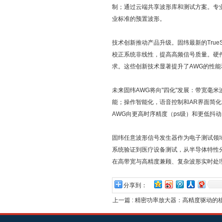
制；通过云端共享波形库和测试方案。专业化
业标准的预置波形。
技术创新推动产品升级。固纬最新的True
校正系统非线性，提高高频信号质量。硬
求。这些创新技术显著提升了AWG的性能
未来固纬AWG将向"四化"发展：带宽毫米
能；操作智能化，语音控制和AR界面简
AWG向更高时序精度（ps级）和更低抖动
固纬任意波形信号发生器作为电子测试领
系统验证到医疗设备测试，从半导体特性
在高带宽与高精度兼顾、复杂波形实时处
分享到：
上一篇 :
精密功率放大器：高精度驱动的