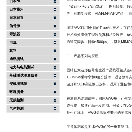
日本NF
（如sin(x)+0.3*sin(3x)）
日本横河
等）和调制模式（AM/FM/PM/PWM
日本日置
信号源
固纬AWG采用创新的TrueArb技术
示波器
技术有效降低了谐波失真和相位噪声，单边带相
通道间同步（抖动<500ps），满足MIM
电源
其它
二、产品系列与应用
通讯测试
电力与电能测试
固纬任意波形信号发生器产品线覆盖从基础
基础测试测量仪器
160MS/s采样率和8位分辨率，适合教育实
安规测试仪
波形和50Ω/高阻输出选择，适用于通信和
环境测量
在通信系统测试中，固纬AWG用于产生复
无损检测
道损伤，加速产品开发周期。例如，在5G毫米波
气体检测
备生产线上，AWG提供标准兼容的测试
半导体测试是固纬AWG的另一重要应用。