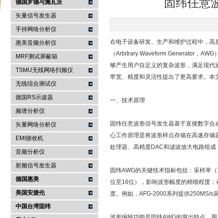
固纬任意
德国罗德与施瓦茨
矢量信号发生器
手持网络分析仪
南京咏仪电子科技有限公司
在电子设备研发、生产和维护过程中，高质
惠美音频分析仪
（Arbitrary Waveform Gen
MRF测试屏蔽箱
够产生用户自定义的复杂波形，满足现代
TSMU无线网络扫频仪
带宽、精度和灵活性提出了更高要求。本
无线综合测试仪
德国RS示波器
一、技术原理
频谱分析仪
固纬任意波形信号发生器基于直接数字合
矢量网络分析仪
心工作原理是将波形样点存储在高速存储
EMI接收机
处理器、高精度DAC和滤波放大电路组成
音频分析仪
射频信号发生器
固纬AWG的关键技术指标包括：采样率（通常
德国惠美
位至16位），影响波形幅度的精细程度；存
美国安捷伦
度。例如，AFG-2000系列提供250MS
中国台湾固纬
波形编辑功能是固纬AWG的突出特点，用