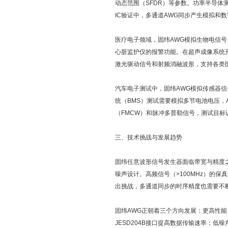
动态范围（SFDR）等参数。功率半导体测
IC验证中，多通道AWG同步产生模拟和
医疗电子领域，固纬AWG模拟生物电信号（
心脏监护仪的报警功能。在超声成像系统开
激光驱动信号和射频消融波形，支持各类
汽车电子测试中，固纬AWG模拟传感器信
统（BMS）测试需要模拟多节电池电压，
（FMCW）和脉冲多普勒信号，测试目标
三、技术挑战与发展趋势
固纬任意波形信号发生器面临带宽与精度之
噪声设计。高频信号（>100MHz）的
出挑战，多通道同步的时序精度也需要不
固纬AWG正朝着三个方向发展：更高性能、
JESD204B接口提高数据传输速率；低噪