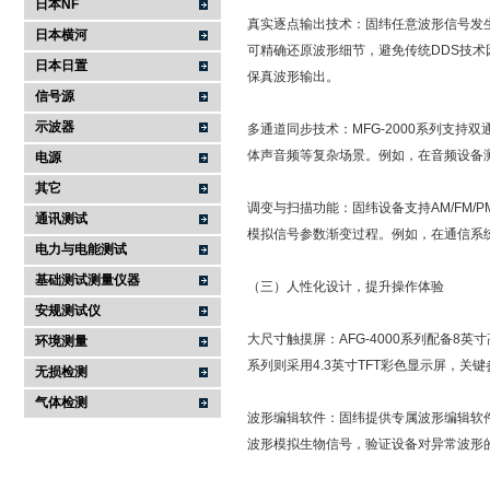
日本NF
真实逐点输出技术：固纬任意波形信号发生器采
日本横河
可精确还原波形细节，避免传统DDS技术因
日本日置
保真波形输出。
信号源
示波器
多通道同步技术：MFG-2000系列支持
体声音频等复杂场景。例如，在音频设备
电源
其它
调变与扫描功能：固纬设备支持AM/FM/P
通讯测试
模拟信号参数渐变过程。例如，在通信系
电力与电能测试
基础测试测量仪器
（三）人性化设计，提升操作体验
安规测试仪
大尺寸触摸屏：AFG-4000系列配备8英
环境测量
系列则采用4.3英寸TFT彩色显示屏，关
无损检测
气体检测
波形编辑软件：固纬提供专属波形编辑软
波形模拟生物信号，验证设备对异常波形