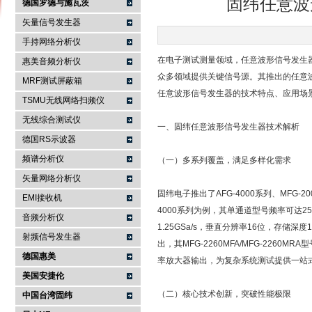
固纬任意波
德国罗德与施瓦茨
矢量信号发生器
手持网络分析仪
南京咏仪电子科技有限公司
在电子测试测量领域，任意波形信号发生
惠美音频分析仪
众多领域提供关键信号源。其推出的任意
MRF测试屏蔽箱
任意波形信号发生器的技术特点、应用场
TSMU无线网络扫频仪
无线综合测试仪
一、固纬任意波形信号发生器技术解析
德国RS示波器
频谱分析仪
（一）多系列覆盖，满足多样化需求
矢量网络分析仪
固纬电子推出了AFG-4000系列、MF
EMI接收机
4000系列为例，其单通道型号频率可达25MH
音频分析仪
1.25GSa/s，垂直分辨率16位，存储
射频信号发生器
出，其MFG-2260MFA/MFG-226
德国惠美
率放大器输出，为复杂系统测试提供一站
美国安捷伦
（二）核心技术创新，突破性能极限
中国台湾固纬