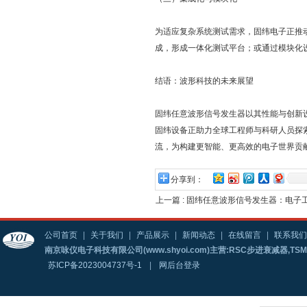
为适应复杂系统测试需求，固纬电子正推
成，形成一体化测试平台；或通过模块化
结语：波形科技的未来展望
固纬任意波形信号发生器以其性能与创新
固纬设备正助力全球工程师与科研人员探
流，为构建更智能、更高效的电子世界贡
分享到：
上一篇 :
固纬任意波形信号发生器：电子工
公司首页
|
关于我们
|
产品展示
|
新闻动态
|
在线留言
|
联系我们
南京咏仪电子科技有限公司(www.shyoi.com)主营:RSC步进衰减器,T
苏ICP备2023004737号-1
|
网后台登录