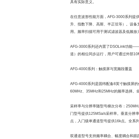
具有实际意义。
在任意波形性能方面，AFG-3000系列提
升、指数下降、高斯、半正弦等）。设备支
用。频率扫描可用于测试滤波器及低频放
AFG-3000系列还内置了DSOLin
道）的相位同步运行，用户可通过外部10
AFG-4000系列：触摸屏与宽频段覆盖
AFG-4000系列是固纬配备8英寸触摸屏
60MHz、35MHz和25MHz的频率
采样率与分辨率随型号梯次分布：250MHz最高
门型号提供125MSa/s采样率。垂直分辨
点，入门级单通道型号提供16k点。全系
双通道型号支持频率耦合、幅度耦合和跟踪等通