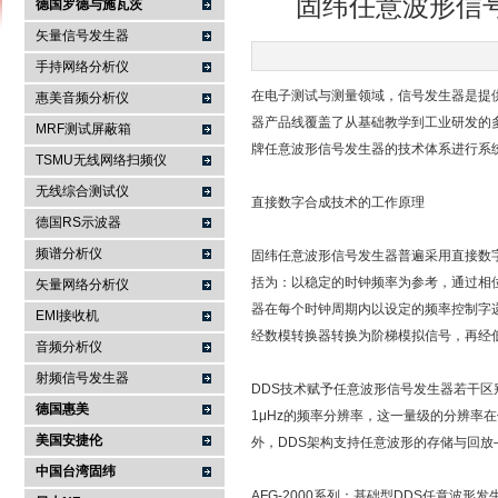
固纬任意波形信
德国罗德与施瓦茨
矢量信号发生器
手持网络分析仪
南京咏仪电子科技有限公司
在电子测试与测量领域，信号发生器是提供
惠美音频分析仪
器产品线覆盖了从基础教学到工业研发的
MRF测试屏蔽箱
牌任意波形信号发生器的技术体系进行系
TSMU无线网络扫频仪
无线综合测试仪
直接数字合成技术的工作原理
德国RS示波器
频谱分析仪
固纬任意波形信号发生器普遍采用直接数字合成（D
括为：以稳定的时钟频率为参考，通过相
矢量网络分析仪
器在每个时钟周期内以设定的频率控制字
EMI接收机
经数模转换器转换为阶梯模拟信号，再经
音频分析仪
射频信号发生器
DDS技术赋予任意波形信号发生器若干
德国惠美
1μHz的频率分辨率，这一量级的分辨率
美国安捷伦
外，DDS架构支持任意波形的存储与回
中国台湾固纬
AFG-2000系列：基础型DDS任意波形发