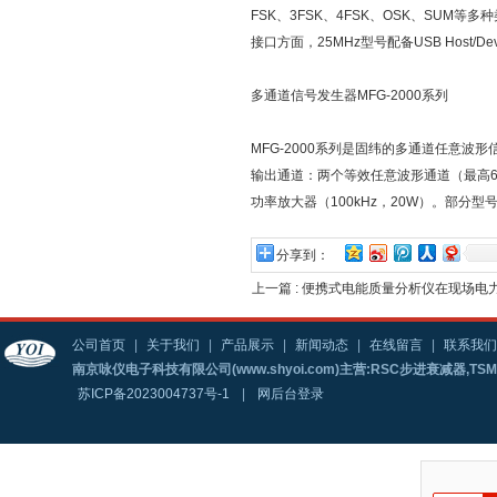
FSK、3FSK、4FSK、OSK、SUM等多
接口方面，25MHz型号配备USB Host/Dev
多通道信号发生器MFG-2000系列
MFG-2000系列是固纬的多通道任意波形
输出通道：两个等效任意波形通道（最高60
功率放大器（100kHz，20W）。部分
分享到：
上一篇 :
便携式电能质量分析仪在现场电
公司首页
|
关于我们
|
产品展示
|
新闻动态
|
在线留言
|
联系我们
南京咏仪电子科技有限公司(www.shyoi.com)主营:RSC步进衰减器,T
苏ICP备2023004737号-1
|
网后台登录