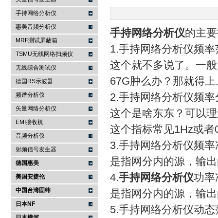
手持网络分析仪
南京咏仪电子科技有限公司
惠美音频分析仪
手持网络分析仪
的主要
MRF测试屏蔽箱
1.手持网络分析仪频率
TSMU无线网络扫频仪
这个就不多说了。一般
无线综合测试仪
67G肿么办？那就得
德国RS示波器
2.手持网络分析仪频
频谱分析仪
矢量网络分析仪
这个是啥东东？可以理
EMI接收机
这个指标常见1Hz或者0
音频分析仪
3.手持网络分析仪频
射频信号发生器
是指网分内的源，输出
德国惠美
4.
手持网络分析仪
功率
美国安捷伦
中国台湾固纬
是指网分内的源，输出
日本NF
5.手持网络分析仪动态
日本横河