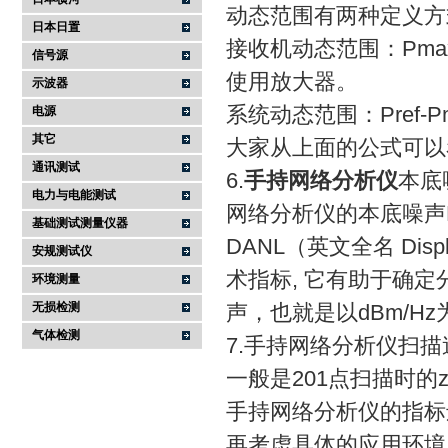
动态范围有两种定义方
日本日置
接收机动态范围：Pma
信号源
使用放大器。
示波器
系统动态范围：Pref-P
电源
其它
大家从上面的公式可以
通讯测试
6.
手持网络分析仪
本底
电力与电能测试
网络分析仪的本底噪声P
基础测试测量仪器
DANL（英文全名 Displ
安规测试仪
术指标, 它有助于确
环境测量
无损检测
声，也就是以dBm/H
气体检测
7.手持网络分析仪扫描
一般是201点扫描时的
手持网络分析仪的指标
再考虑具体的应用环境