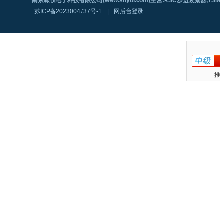
南京咏仪电子科技有限公司(www.shyoi.com)主营:RSC步进衰减器,T
苏ICP备2023004737号-1
|
网后台登录
推