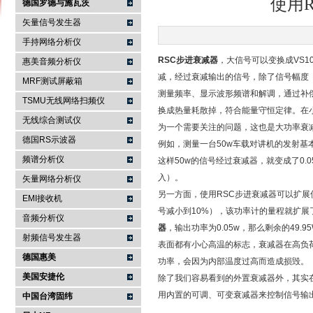
使用
德国罗德与施瓦茨
矢量信号发生器
手持网络分析仪
南京咏仪电子科技有限公司
RSC步进衰减器
，大信号可以变换成VS
惠美音频分析仪
减，经过衰减输出的信号，除了信号幅度
MRF测试屏蔽箱
测量频率、显示波形频谱和解调，通过补
TSMU无线网络扫频仪
换成热量耗散掉，符合能量守恒定律。在
无线综合测试仪
为一个需要关注的问题，这也是大功率衰
德国RS示波器
例如，测量一台50w车载对讲机的发射基
频谱分析仪
这样50w的信号经过衰减器，就变成了0
入）。
矢量网络分析仪
另一方面，使用RSC步进衰减器可以扩展
EMI接收机
号减小到10%），该功率计的量程就扩展了
音频分析仪
器
，输出功率为0.05w，那么剩余的4
射频信号发生器
表面都有小心高温的标志，衰减器在高负
德国惠美
功率，会因为内部温度过高而造成损毁。
美国安捷伦
除了我们容易看到的外置衰减器外，其实
用内置的可调、可变衰减器来控制信号输
中国台湾固纬