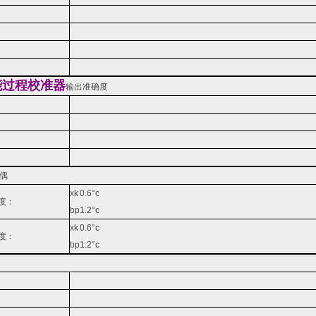
能过程校准器
输出准确度
电偶
xk
0.6°c
度：
bp
1.2°c
xk
0.6°c
度：
bp
1.2°c