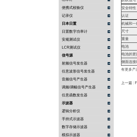
阶跃信号
便携式校验仪
安全特性
记录仪
认证
日本日置
机械和一
尺寸
日置数字功率计
重量
安规测试仪
电池
LCR测试仪
电池的更
信号源
侧面连接
射频信号发生器
有更多产
任意波形信号发生器
音频信号产生器
上一篇 :
调频/调幅信号产生器
任意函数发生器
示波器
逻辑分析仪
手持式示波器
数字存储示波器
模拟示波器