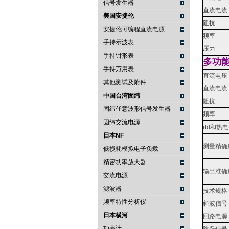
信号发生器
直流电流
美国安捷伦
阻抗
安捷伦可编程直流电源
频率
手持示波表
压力
手持钳形表
多功
手持万用表
直流电压
其他测试及附件
直流电流
中国台湾固纬
阻抗
固纬任意波形信号发生器
频率
固纬交流电源
rtd和热
日本NF
测量精确
低损耗模拟电子负载
精密功率放大器
输出准确
交流电源
滤波器
技术规格
频率特性分析仪
斜波信号
日本横河
回路电源
功率计