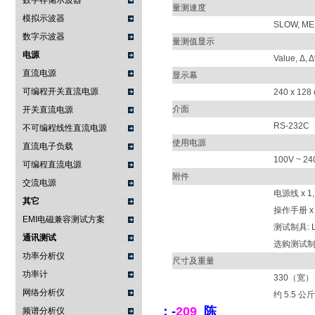
数字存储示波器
量测速度
模拟示波器
SLOW, M
数字示波器
量测值显示
电源
Value, Δ, 
直流电源
显示幕
可编程开关直流电源
240 x 128 
介面
开关直流电源
RS-232C
不可编程线性直流电源
使用电源
直流电子负载
100V ~ 24
可编程直流电源
附件
交流电源
电源线 x 1,
其它
操作手册 x 
EMI电磁兼容测试方案
测试制具: LC
通讯测试
选购测试制具: 
功率分析仪
尺寸及重量
功率计
330（宽） 
网络分析仪
约 5.5 公斤
：-
209
陈
频谱分析仪