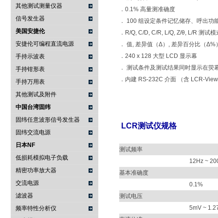
其他测试测量仪器
．0.1% 高量测准确度
信号发生器
． 100 组设定条件记忆储存、呼出功
美国安捷伦
．R/Q, C/D, C/R, L/Q, Z/θ, L/R 测试
安捷伦可编程直流电源
． 值, 差异值（Δ）, 差异百分比（Δ
．240 x 128 大型 LCD 显示幕
手持示波表
． 测试条件及测试结果同时显示在荧
手持钳形表
．内建 RS-232C 介面 （含 LCR-Vi
手持万用表
其他测试及附件
中国台湾固纬
固纬任意波形信号发生器
LCR测试仪规格
固纬交流电源
日本NF
测试频率
低损耗模拟电子负载
12Hz ~ 2
精密功率放大器
基本准确度
交流电源
0.1%
滤波器
测试电压
5mV ~ 1.
频率特性分析仪