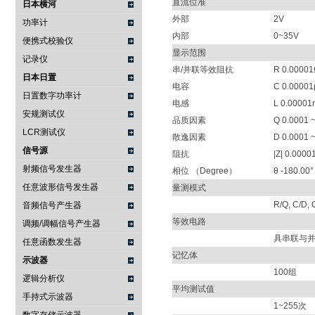
直流位准
日本横河
外部
2V
功率计
内部
0~35V
便携式校验仪
显示范围
记录仪
串/并联等效阻抗
R 0.00001
日本日置
电容
C 0.00001
日置数字功率计
电感
L 0.00001
安规测试仪
品质因素
Q 0.0001 
LCR测试仪
散逸因素
D 0.0001 
信号源
阻抗
|Z| 0.000
射频信号发生器
相位 （Degree）
θ -180.00°
任意波形信号发生器
量测模式
R/Q, C/D, C
音频信号产生器
等效电路
调频/调幅信号产生器
具串联与
任意函数发生器
记忆体
示波器
100组
逻辑分析仪
平均测试值
手持式示波器
1~255次