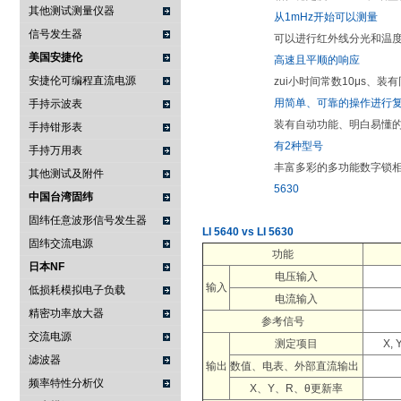
其他测试测量仪器
从1mHz开始可以测量
信号发生器
可以进行红外线分光和温
美国安捷伦
高速且平顺的响应
安捷伦可编程直流电源
zui小时间常数10μs、
用简单、可靠的操作进行
手持示波表
装有自动功能、明白易懂
手持钳形表
有2种型号
手持万用表
丰富多彩的多功能数字锁
其他测试及附件
5630
中国台湾固纬
固纬任意波形信号发生器
LI 5640 vs LI 5630
固纬交流电源
功能
日本NF
电压输入
输入
低损耗模拟电子负载
电流输入
精密功率放大器
参考信号
交流电源
测定项目
X, 
滤波器
输出
数值、电表、外部直流输出
频率特性分析仪
X、Y、R、θ更新率